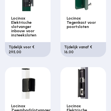
Locinox
Locinox
Elektrische
Tegenkast voor
slotvanger
poortsloten
inbouw voor
insteeksloten
Tijdelijk voor €
Tijdelijk vanaf €
295,00
16,00
Locinox
Locinox
Zwembadslotvanger
Elektrische