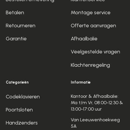
Betalen
Montage service
Retourneren
Offerte aanvragen
Garantie
Afhaalbalie
Veelgestelde vragen
Klachtenregeling
Categorieën
Informatie
Codeklavieren
Kantoor & Afhaalbalie:
Ma t/m Vr, 08:00-12:30 &
13:00-17:00 uur
Poortsloten
Van Leeuwenhoekweg
Handzenders
5A