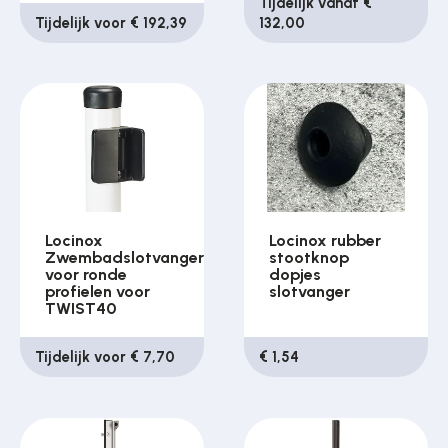
Tijdelijk vanaf €
Tijdelijk voor € 192,39
132,00
Locinox
Locinox rubber
Zwembadslotvanger
stootknop
voor ronde
dopjes
profielen voor
slotvanger
TWIST40
Tijdelijk voor € 7,70
€ 1,54