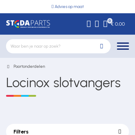
Advies op maat
0
€ 0,00
Poortonderdelen
Deurbeslag
Locinox slotvangers
Elektrische vergrendeling
Hekwerkonderdelen
Filters
Kluizen