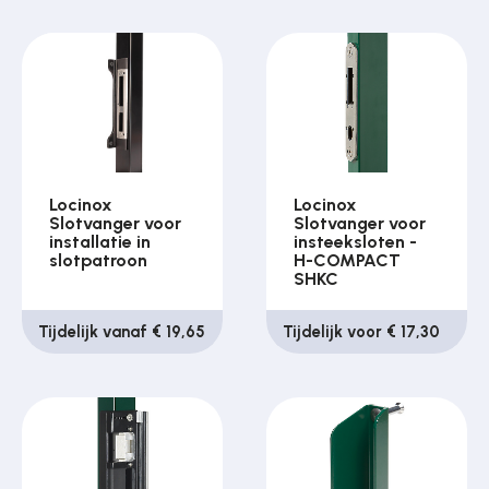
Locinox
Locinox
Slotvanger voor
Slotvanger voor
installatie in
insteeksloten -
slotpatroon
H-COMPACT
SHKC
Tijdelijk vanaf € 19,65
Tijdelijk voor € 17,30