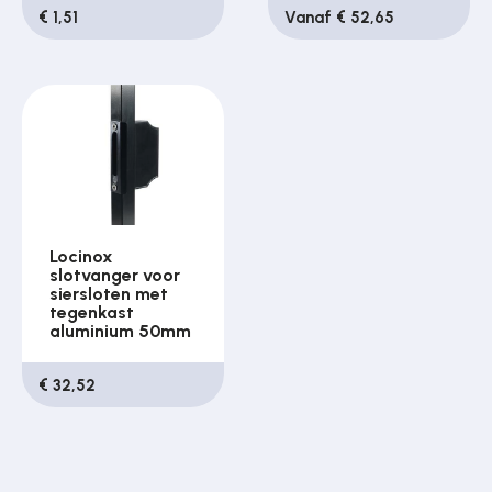
€ 1,51
Vanaf € 52,65
Locinox
slotvanger voor
siersloten met
tegenkast
aluminium 50mm
€ 32,52