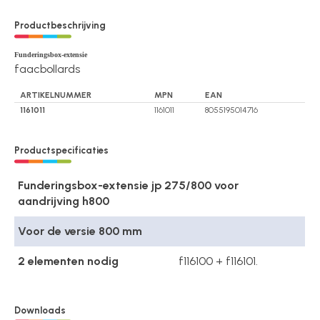
Productbeschrijving
Funderingsbox-extensie
faacbollards
ARTIKELNUMMER
MPN
EAN
1161011
1161011
8055195014716
Productspecificaties
Funderingsbox-extensie jp 275/800 voor
aandrijving h800
Voor de versie 800 mm
2 elementen nodig
f116100 + f116101.
Downloads