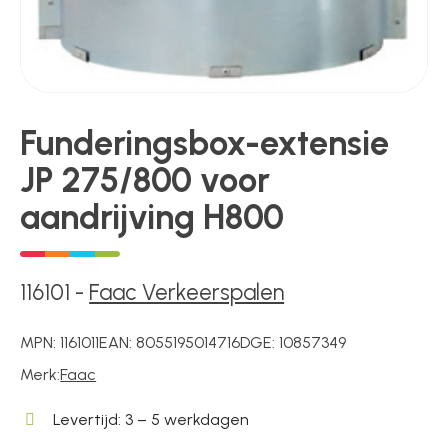
Poortonderdelen
Funderingsbox-extensie
Pulsgevers
JP 275/800 voor
aandrijving H800
Sloten
116101
-
Faac Verkeerspalen
Toegangscontrole
MPN:
1161011
EAN:
8055195014716
DGE:
10857349
Toegangsverlening
Merk:
Faac
Levertijd: 3 – 5 werkdagen
Voedingen