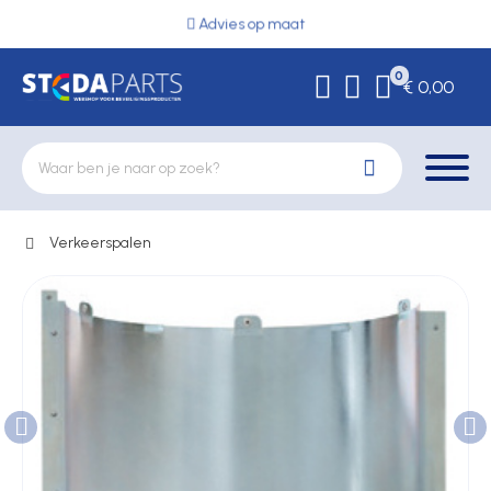
Advies op maat
0
€ 0,00
Verkeerspalen
Deurbeslag
Elektrische vergrendeling
Hekwerkonderdelen
Kluizen