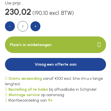
Uw prijs:
230,02
(190,10 excl. BTW)
Over ons
-
+
Contact
Plaats in winkelwagen
Vraag een offerte aan
Gratis verzending
vanaf €100 excl. btw (m.u.v lange
lengtes)
Bestelling af te halen
bij afhaalbalie in Schijndel
Montage service
op aanvraag
Klantbeoordeling van
9+