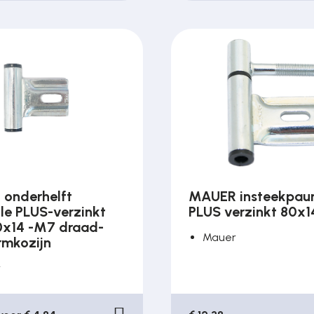
onderhelft
MAUER insteekpau
le PLUS-verzinkt
PLUS verzinkt 80x
0x14 -M7 draad-
Mauer
rmkozijn
r