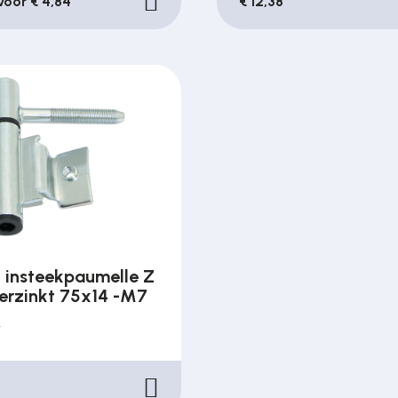
 voor € 4,84
€ 12,38
insteekpaumelle Z
verzinkt 75x14 -M7
r