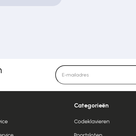
n
Categorieën
vice
Codeklavieren
rvice
Poortsloten