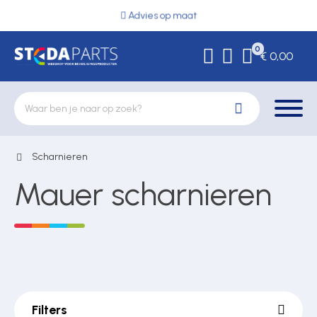
Advies op maat
0
€ 0,00
Scharnieren
Deurbeslag
Mauer scharnieren
Elektrische vergrendeling
Hekwerkonderdelen
Filters
Kluizen