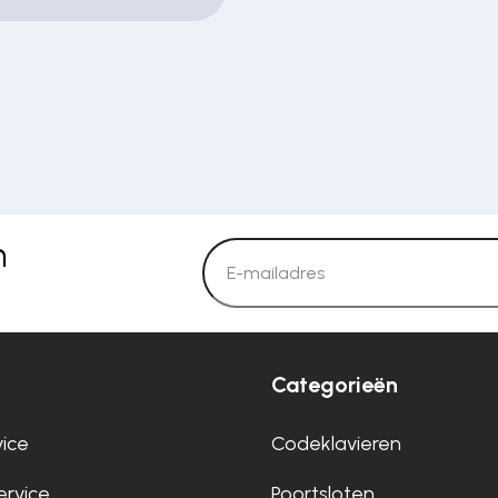
n
Categorieën
vice
Codeklavieren
rvice
Poortsloten