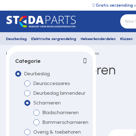
Gratis verzending
v
Deurbeslag
Elektrische vergrendeling
Hekwerkonderdelen
Kluizen
Home
Mauer
Deurbeslag
Scharnieren
Deurbeslag
Categorie
Mauer scharnieren
Deurbeslag
Elektrische vergrendeling
Deuraccessoires
Deurbeslag binnendeur
Hekwerkonderdelen
Scharnieren
Bladscharnieren
Kluizen
Bommerscharnieren
Overig & toebehoren