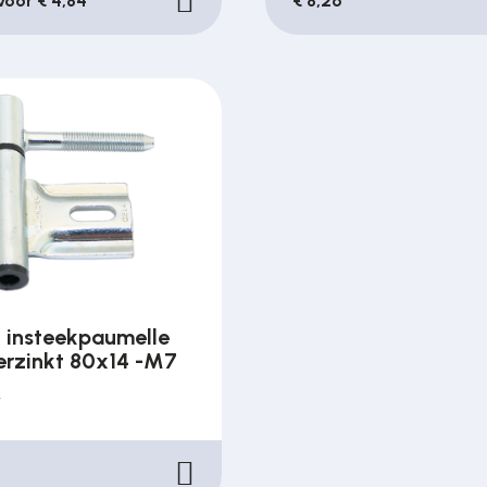
 voor € 4,84
€ 8,26
insteekpaumelle
erzinkt 80x14 -M7
r