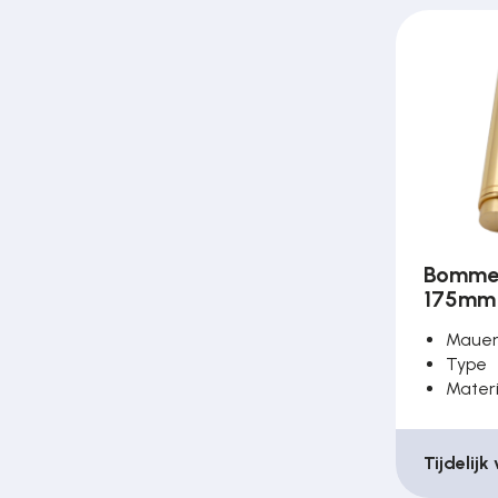
Over ons
Contact
Bommer
175mm
Maue
Type
Mater
Tijdelijk