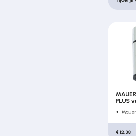
Tijdelijk
MAUER 
PLUS v
Maue
€ 12,38