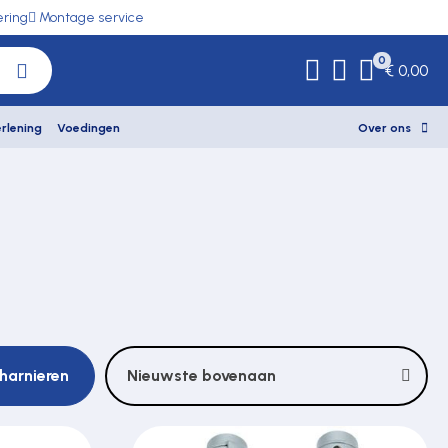
ering
Montage service
0
€ 0,00
rlening
Voedingen
Over ons
harnieren
Nieuwste bovenaan