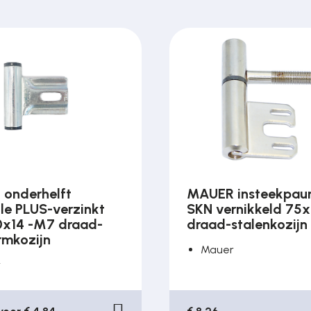
onderhelft
MAUER insteekpau
le PLUS-verzinkt
SKN vernikkeld 75
0x14 -M7 draad-
draad-stalenkozijn
rmkozijn
Mauer
r