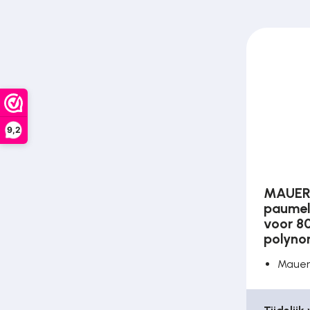
9,2
MAUER 
paumel
voor 8
polyno
Maue