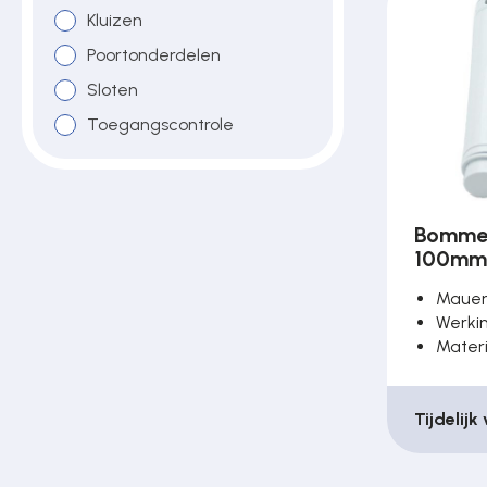
Kluizen
Poortonderdelen
Poortonderdelen
Sloten
Pulsgevers
Toegangscontrole
Sloten
Bommer
100mm
Toegangscontrole
Maue
Werki
Toegangsverlening
Mater
Tijdelijk
Voedingen