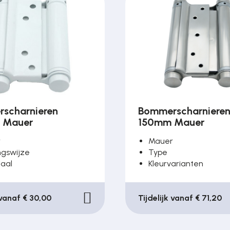
scharnieren
Bommerscharniere
 Mauer
150mm Mauer
r
Mauer
ngswijze
Type
iaal
Kleurvarianten
 vanaf € 30,00
Tijdelijk vanaf € 71,20