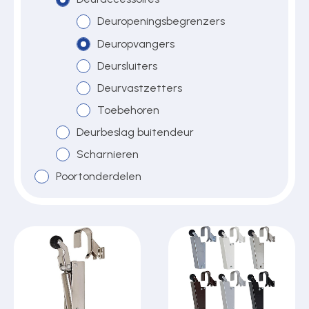
Deuropeningsbegrenzers
Deuropvangers
Over ons
Deursluiters
Deurvastzetters
Contact
Toebehoren
Deurbeslag buitendeur
Scharnieren
Poortonderdelen