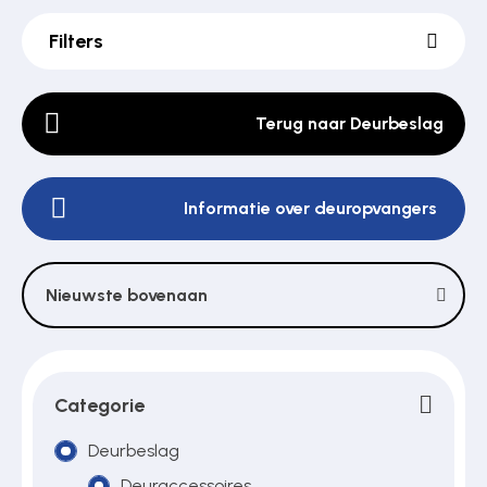
Filters
Poortonderdelen
Terug naar Deurbeslag
Pulsgevers
Informatie over deuropvangers
Sloten
Nieuwste bovenaan
Toegangscontrole
Toegangsverlening
Categorie
Deurbeslag
Voedingen
Deuraccessoires