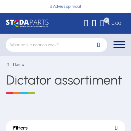
Advies op maat
0
€ 0,00
Home
Deurbeslag
Dictator assortiment
Elektrische vergrendeling
Hekwerkonderdelen
Filters
Kluizen