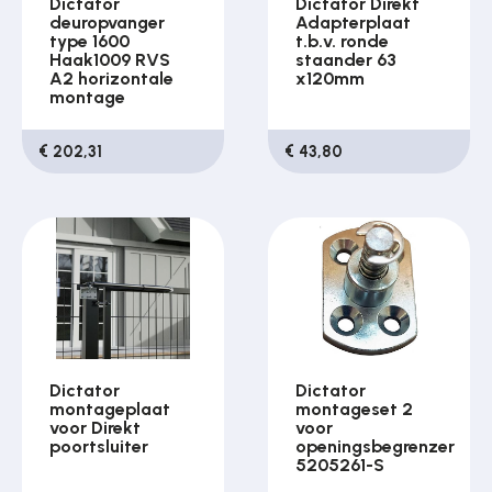
Dictator
Dictator Direkt
deuropvanger
Adapterplaat
type 1600
t.b.v. ronde
Haak1009 RVS
staander 63
A2 horizontale
x120mm
montage
€ 202,31
€ 43,80
Dictator
Dictator
montageplaat
montageset 2
voor Direkt
voor
poortsluiter
openingsbegrenzer
5205261-S