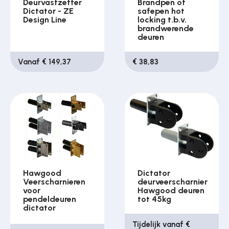
Deurvastzetter
Brandpen of
Dictator - ZE
safepen hot
Design Line
locking t.b.v.
brandwerende
deuren
Vanaf € 149,37
€ 38,83
Hawgood
Dictator
Veerscharnieren
deurveerscharnier
voor
Hawgood deuren
pendeldeuren
tot 45kg
dictator
Tijdelijk vanaf €