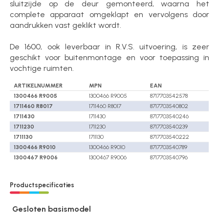
sluitzijde op de deur gemonteerd, waarna het
complete apparaat omgeklapt en vervolgens door
aandrukken vast geklikt wordt.
De 1600, ook leverbaar in R.V.S. uitvoering, is zeer
geschikt voor buitenmontage en voor toepassing in
vochtige ruimten.
ARTIKELNUMMER
MPN
EAN
1300466 R9005
1300466 R9005
8717703542578
1711460 R8017
1711460 R8017
8717703540802
1711430
1711430
8717703540246
1711230
1711230
8717703540239
1711130
1711130
8717703540222
1300466 R9010
1300466 R9010
8717703540789
1300467 R9006
1300467 R9006
8717703540796
Productspecificaties
Gesloten basismodel