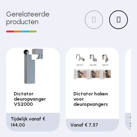
Gerelateerde
producten
Dictator
Dictator haken
D
deuropvanger
voor
d
VS2000
deuropvangers
t
Tijdelijk vanaf €
Tij
144,00
Vanaf € 7,57
74,