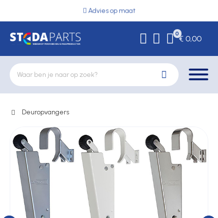
Advies op maat
0
€ 0,00
Deuropvangers
Deurbeslag
Elektrische vergrendeling
Hekwerkonderdelen