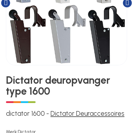
Kluizen
Poortonderdelen
Pulsgevers
Sloten
Dictator deuropvanger
type 1600
Toegangscontrole
Toegangsverlening
dictator 1600
-
Dictator Deuraccessoires
Merk:
Dictator