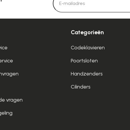
Categorieën
vice
Codeklavieren
rvice
Poortsloten
nvragen
Handzenders
Cilinders
de vragen
geling