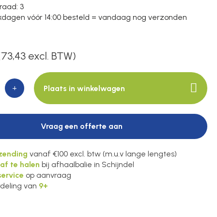
raad
: 3
dagen vóór 14:00 besteld = vandaag nog verzonden
(73,43 excl. BTW)
+
Plaats in winkelwagen
Vraag een offerte aan
rzending
vanaf €100 excl. btw (m.u.v lange lengtes)
 af te halen
bij afhaalbalie in Schijndel
ervice
op aanvraag
deling van
9+