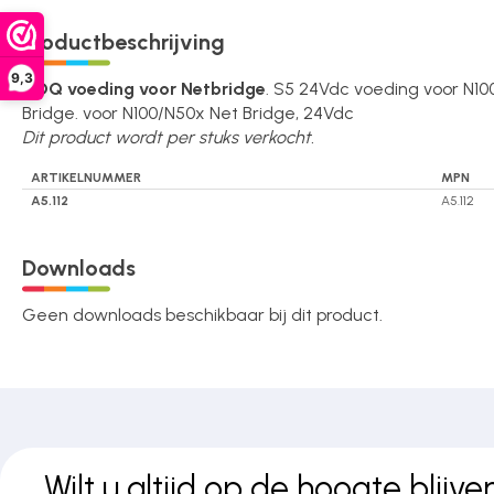
Over ons
Productbeschrijving
9,3
ILOQ voeding voor Netbridge
. S5 24Vdc voeding voor N1
Bridge. voor N100/N50x Net Bridge, 24Vdc
Contact
Dit product wordt per stuks verkocht.
ARTIKELNUMMER
MPN
A5.112
A5.112
Downloads
Geen downloads beschikbaar bij dit product.
Wilt u altijd op de hoogte blijve