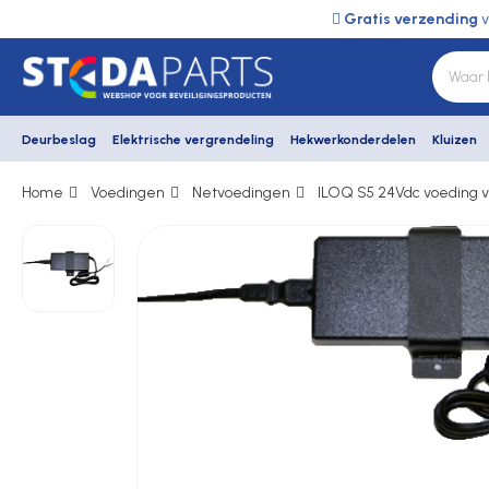
Gratis verzending
v
Deurbeslag
Elektrische vergrendeling
Hekwerkonderdelen
Kluizen
Home
Voedingen
Netvoedingen
ILOQ S5 24Vdc voeding v
Deurbeslag
Elektrische vergrendeling
Hekwerkonderdelen
Kluizen