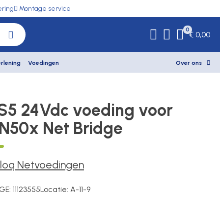
ering
Montage service
0
€ 0,00
rlening
Voedingen
Over ons
S5 24Vdc voeding voor
N50x Net Bridge
Iloq Netvoedingen
GE:
11123555
Locatie:
A-11-9