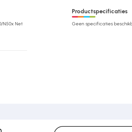
Productspecificaties
00/N50x Net
Geen specificaties beschikba
n