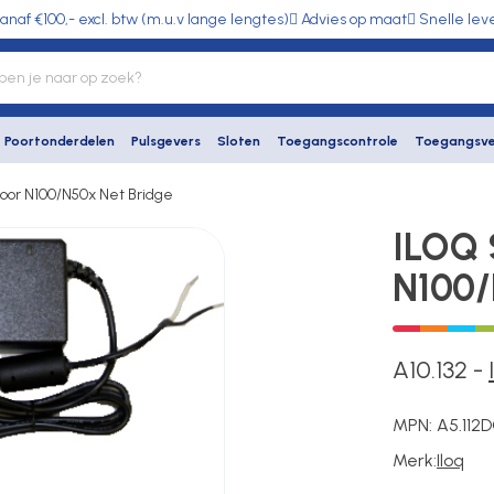
anaf €100,- excl. btw (m.u.v lange lengtes)
Advies op maat
Snelle lev
Poortonderdelen
Pulsgevers
Sloten
Toegangscontrole
Toegangsve
oor N100/N50x Net Bridge
ILOQ 
N100/
A10.132
-
MPN:
A5.112
D
Merk:
Iloq