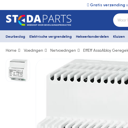
Gratis verzending
v
Deurbeslag
Elektrische vergrendeling
Hekwerkonderdelen
Kluizen
Home
Voedingen
Netvoedingen
EffEff AssaAbloy Gerege
Deurbeslag
Elektrische vergrendeling
Hekwerkonderdelen
Kluizen