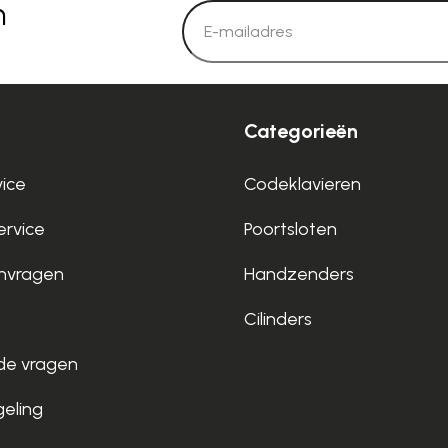
n
Categorieën
vice
Codeklavieren
rvice
Poortsloten
nvragen
Handzenders
Cilinders
de vragen
geling