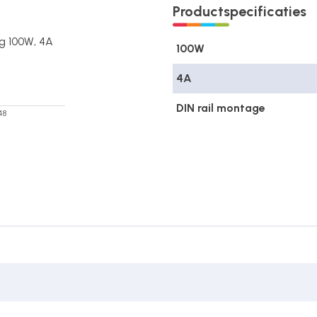
Productspecificaties
g 100W, 4A
100W
4A
DIN rail montage
48