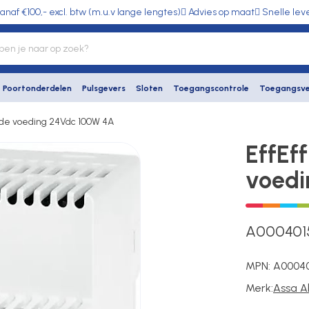
anaf €100,- excl. btw (m.u.v lange lengtes)
Advies op maat
Snelle lev
Poortonderdelen
Pulsgevers
Sloten
Toegangscontrole
Toegangsve
lde voeding 24Vdc 100W 4A
EffEf
voedi
A000401
MPN:
A0004
Merk:
Assa A