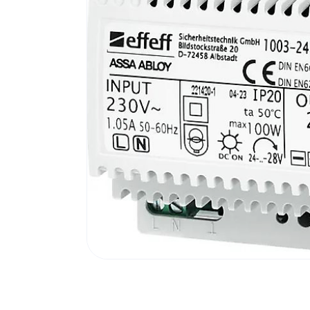
Poortonderdelen
Pulsgevers
Sloten
Toegangscontrole
Toegangsverlening
Voedingen