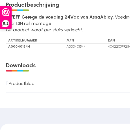
Productbeschrijving
Over ons
EFFEFF Geregelde voeding 24Vdc van AssaAbloy.
Voedin
voor DIN rail montage.
9,2
Dit product wordt per stuks verkocht.
Contact
ARTIKELNUMMER
MPN
EAN
A000401544
A000401544
40422037925
Downloads
Productblad