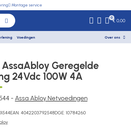
ering
Montage service
0
€ 0,00
rlening
Voedingen
Over ons
f AssaAbloy Geregelde
ng 24Vdc 100W 4A
544
-
Assa Abloy Netvoedingen
01544
EAN:
4042203792548
DGE:
10784260
bloy