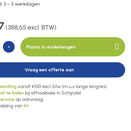
jd: 3 – 5 werkdagen
7
(388,65 excl. BTW)
+
Plaats in winkelwagen
Vraag een offerte aan
rzending
vanaf €100 excl. btw (m.u.v lange lengtes)
 af te halen
bij afhaalbalie in Schijndel
ervice
op aanvraag
deling van
9+