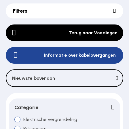
Filters
Poortonderdelen
Terug naar Voedingen
Pulsgevers
Informatie over kabelovergangen
Sloten
Nieuwste bovenaan
Toegangscontrole
Toegangsverlening
Categorie
Elektrische vergrendeling
Voedingen
Pulsgevers