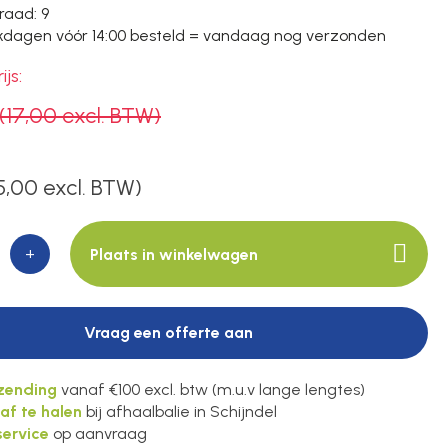
raad
: 9
dagen vóór 14:00 besteld = vandaag nog verzonden
ijs:
(17,00 excl. BTW)
5,00 excl. BTW)
+
Plaats in winkelwagen
Vraag een offerte aan
rzending
vanaf €100 excl. btw (m.u.v lange lengtes)
 af te halen
bij afhaalbalie in Schijndel
ervice
op aanvraag