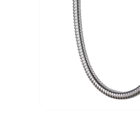
Poortonderdelen
Pulsgevers
Sloten
Toegangscontrole
Toegangsverlening
Voedingen