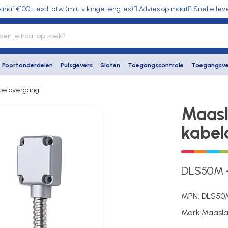
anaf €100,- excl. btw (m.u.v lange lengtes)
Advies op maat
Snelle lev
Poortonderdelen
Pulsgevers
Sloten
Toegangscontrole
Toegangsve
belovergang
Maas
kabel
DLS50M
MPN:
DLS50
Merk:
Maasl