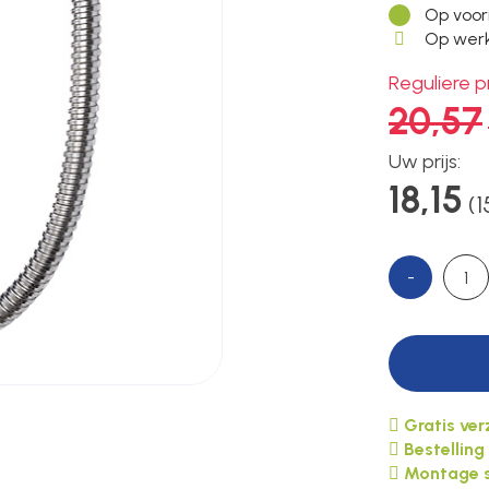
Op voor
Op werk
Reguliere pr
20,57
Uw prijs:
18,15
(1
-
Gratis ve
Bestelling
Montage s