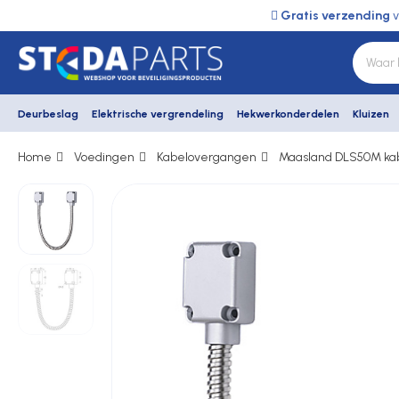
Gratis verzending
v
Deurbeslag
Elektrische vergrendeling
Hekwerkonderdelen
Kluizen
Home
Voedingen
Kabelovergangen
Maasland DLS50M ka
Deurbeslag
Elektrische vergrendeling
Hekwerkonderdelen
Kluizen