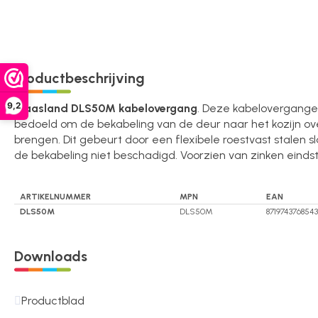
Over ons
Contact
Productbeschrijving
9,2
Maasland DLS50M kabelovergang
. Deze kabelovergangen
bedoeld om de bekabeling van de deur naar het kozijn ov
brengen. Dit gebeurt door een flexibele roestvast stalen 
de bekabeling niet beschadigd. Voorzien van zinken einds
ARTIKELNUMMER
MPN
EAN
DLS50M
DLS50M
8719743768543
Downloads
Productblad