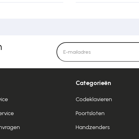
n
Categorieën
vice
Codeklavieren
rvice
Poortsloten
nvragen
Handzenders