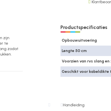
Klantbeoor
Productspecificaties
 zijn
Opbouwuitvoering
er te
slang zodat
Lengte 50 cm
tukken.
Voorzien van rvs slang en
Geschikt voor kabeldikte
Handleiding