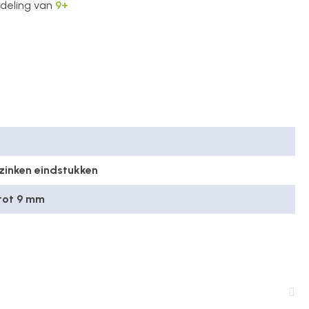
deling van
9+
 zinken eindstukken
 tot 9 mm