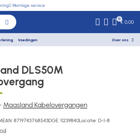
ering
Montage service
0
€ 0,00
rlening
Voedingen
Over ons
land DLS50M
overgang
-
Maasland Kabelovergangen
M
EAN:
8719743768543
DGE:
11239840
Locatie:
D-1-8
and