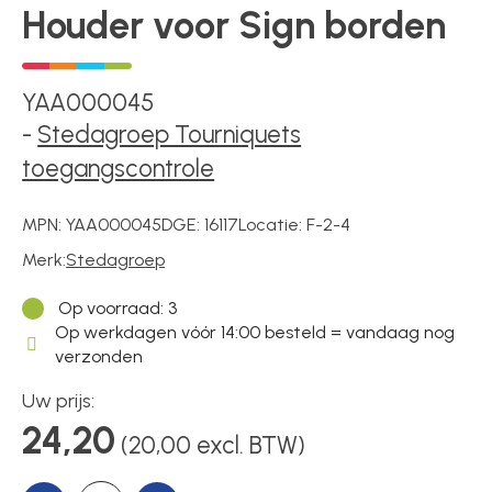
Houder voor Sign borden
Poortonderdelen
YAA000045
-
Stedagroep Tourniquets
Pulsgevers
toegangscontrole
MPN:
YAA000045
DGE:
16117
Locatie:
F-2-4
Sloten
Merk:
Stedagroep
Op voorraad
: 3
Toegangscontrole
Op werkdagen vóór 14:00 besteld = vandaag nog
verzonden
Uw prijs:
Toegangsverlening
24,20
(20,00 excl. BTW)
Voedingen