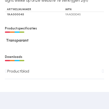
signs welke op onze website te verkrijgen zijn)
ARTIKELNUMMER
MPN
YAA000045
YAA000045
Productspecificaties
Transparant
Downloads
Productblad