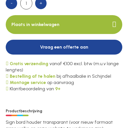
-
+
Over ons
Plaats in winkelwagen
Contact
Vraag een offerte aan
Gratis verzending
vanaf €100 excl. btw (m.u.v lange
lengtes)
Bestelling af te halen
bij afhaalbalie in Schijndel
Montage service
op aanvraag
Klantbeoordeling van
9+
Productbeschrijving
Sign bord houder transparant (voor nieuw formaat