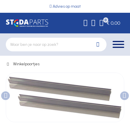
Advies op maat
0
€ 0,00
Winkelpoortjes
Deurbeslag
Elektrische vergrendeling
Hekwerkonderdelen
Kluizen