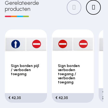
Gerelateerde
producten
Sign borden pijl
Sign borden
S
/ verboden
verboden
/ 
toegang
toegang /
verboden
toegang
Tij
€ 42,35
€ 42,35
27,