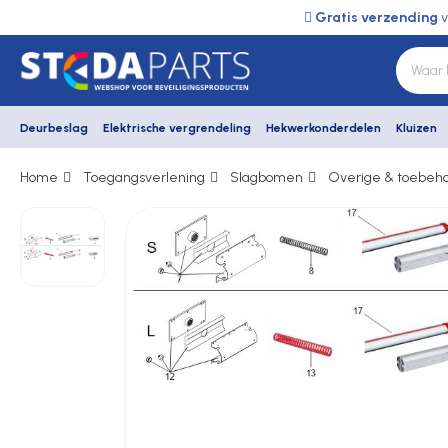
Gratis verzending
v
Deurbeslag
Elektrische vergrendeling
Hekwerkonderdelen
Kluizen
Home
Toegangsverlening
Slagbomen
Overige & toebeh
Deurbeslag
Elektrische vergrendeling
Hekwerkonderdelen
Kluizen