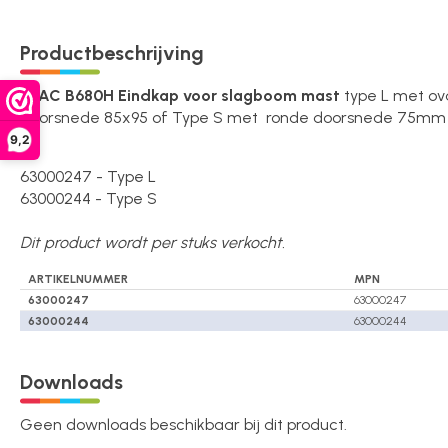
Over ons
Productbeschrijving
FAAC B680H Eindkap voor slagboom mast
type L met ov
Contact
doorsnede 85x95 of Type S met ronde doorsnede 75mm
9,2
63000247 - Type L
63000244 - Type S
Dit product wordt per stuks verkocht.
ARTIKELNUMMER
MPN
63000247
63000247
63000244
63000244
Downloads
Geen downloads beschikbaar bij dit product.