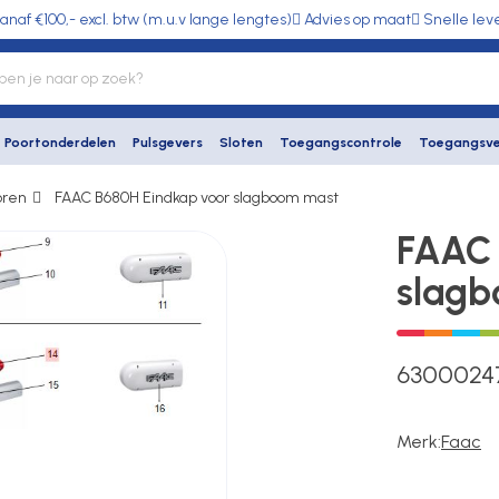
anaf €100,- excl. btw (m.u.v lange lengtes)
Advies op maat
Snelle lev
Poortonderdelen
Pulsgevers
Sloten
Toegangscontrole
Toegangsve
oren
FAAC B680H Eindkap voor slagboom mast
FAAC 
slagb
630002
Merk:
Faac