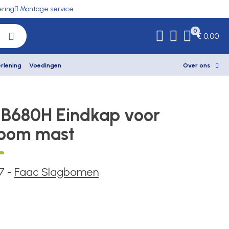
ering
Montage service
0
€ 0,00
rlening
Voedingen
Over ons
B680H Eindkap voor
oom mast
47
-
Faac Slagbomen