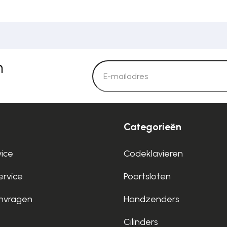
n
Categorieën
vice
Codeklavieren
rvice
Poortsloten
nvragen
Handzenders
Cilinders