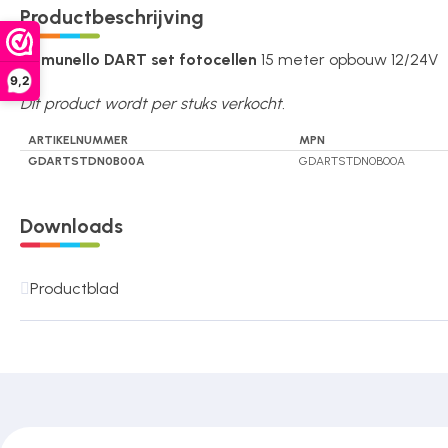
Productbeschrijving
Over ons
Comunello DART set fotocellen
15 meter opbouw 12/24V
9,2
Dit product wordt per stuks verkocht.
Contact
ARTIKELNUMMER
MPN
GDARTSTDN0B00A
GDARTSTDN0B00A
Downloads
Productblad