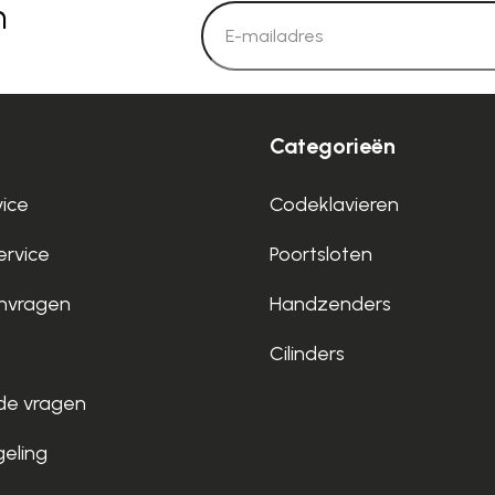
n
Categorieën
vice
Codeklavieren
rvice
Poortsloten
nvragen
Handzenders
Cilinders
de vragen
geling