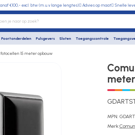
anaf €100,- excl. btw (m.u.v lange lengtes)
Advies op maat
Snelle lev
Poortonderdelen
Pulsgevers
Sloten
Toegangscontrole
Toegangsve
fotocellen 15 meter opbouw
Comun
mete
GDARTS
MPN:
GDART
Merk:
Comune