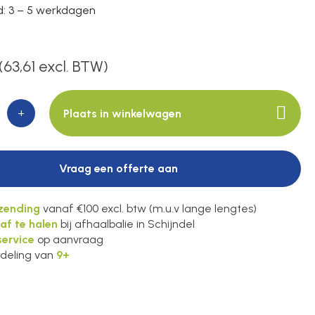
jd: 3 – 5 werkdagen
(63,61 excl. BTW)
+
Plaats in winkelwagen
Vraag een offerte aan
rzending
vanaf €100 excl. btw (m.u.v lange lengtes)
 af te halen
bij afhaalbalie in Schijndel
ervice
op aanvraag
deling van
9+