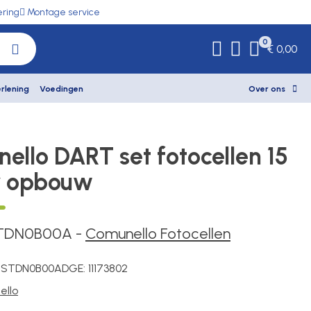
ering
Montage service
0
€ 0,00
rlening
Voedingen
Over ons
ello DART set fotocellen 15
r opbouw
TDN0B00A
-
Comunello Fotocellen
STDN0B00A
DGE:
11173802
llo