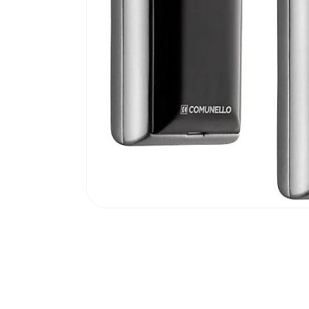
Poortonderdelen
Pulsgevers
Sloten
Toegangscontrole
Toegangsverlening
Voedingen