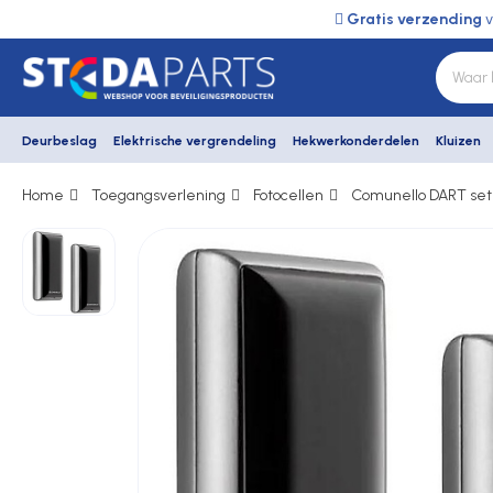
Gratis verzending
v
Deurbeslag
Elektrische vergrendeling
Hekwerkonderdelen
Kluizen
Home
Toegangsverlening
Fotocellen
Comunello DART set 
Deurbeslag
Elektrische vergrendeling
Hekwerkonderdelen
Kluizen