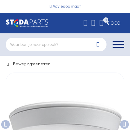
Advies op maat
0
€ 0,00
Bewegingssensoren
Deurbeslag
Elektrische vergrendeling
Hekwerkonderdelen
Kluizen