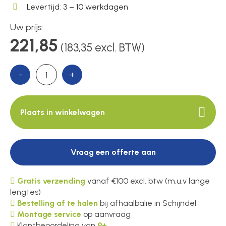
Levertijd: 3 – 10 werkdagen
Uw prijs:
Over ons
221,85
(183,35 excl. BTW)
-
+
Contact
Plaats in winkelwagen
Vraag een offerte aan
Gratis verzending
vanaf €100 excl. btw (m.u.v lange
lengtes)
Bestelling af te halen
bij afhaalbalie in Schijndel
Montage service
op aanvraag
Klantbeoordeling van
9+