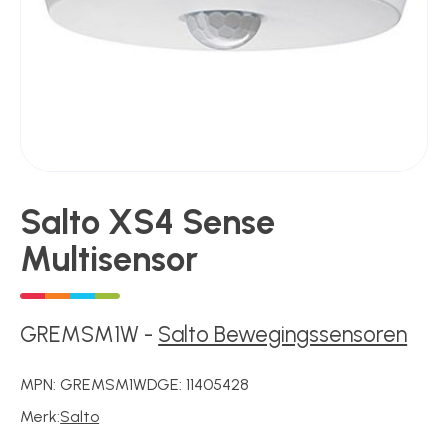
Poortonderdelen
Pulsgevers
Salto XS4 Sense
Sloten
Multisensor
Toegangscontrole
GREMSM1W
-
Salto Bewegingssensoren
Toegangsverlening
MPN:
GREMSM1W
DGE:
11405428
Merk:
Salto
Voedingen