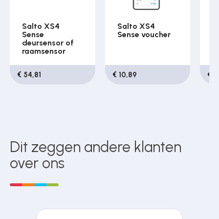
Salto XS4
Salto XS4
S
Sense
Sense voucher
S
deursensor of
raamsensor
€ 54,81
€ 10,89
€ 
Dit zeggen andere klanten
over ons