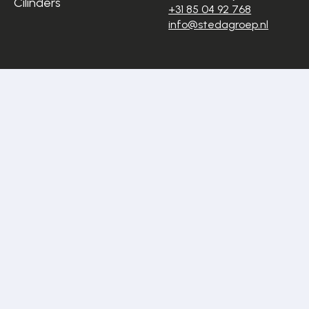
Cilinders
+31 85 04 92 768
info@stedagroep.nl
Algemene
Privacyverklaring
voorwaarden
Cookiestatement
Disclaimer
Sitemap