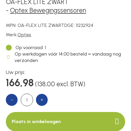
Voedingen
OA-FLEX LITE ZWART
-
Optex Bewegingssensoren
Over ons
MPN:
OA-FLEX LITE ZWART
DGE:
11232924
Merk:
Optex
Contact
Op voorraad
: 1
Op werkdagen vóór 14:00 besteld = vandaag nog
verzonden
Uw prijs:
166,98
(138,00 excl. BTW)
-
+
Plaats in winkelwagen