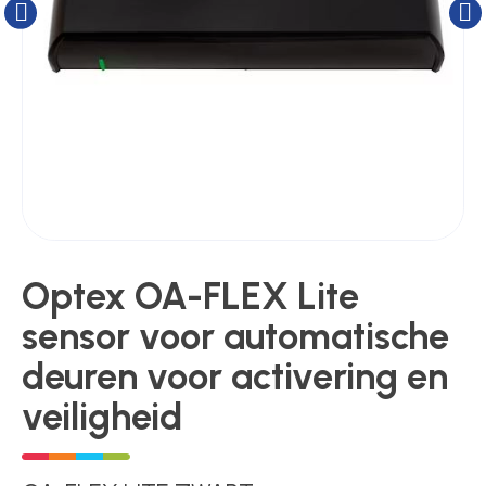
Kluizen
Poortonderdelen
Pulsgevers
Sloten
Optex OA-FLEX Lite
sensor voor automatische
Toegangscontrole
deuren voor activering en
veiligheid
Toegangsverlening