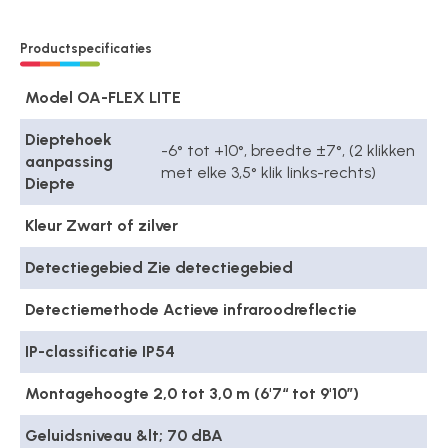
Productspecificaties
Model OA-FLEX LITE
Dieptehoek
-6° tot +10°, breedte ±7°, (2 klikken
aanpassing
met elke 3,5° klik links-rechts)
Diepte
Kleur Zwart of zilver
Detectiegebied Zie detectiegebied
Detectiemethode Actieve infraroodreflectie
IP-classificatie IP54
Montagehoogte 2,0 tot 3,0 m (6'7“ tot 9'10”)
Geluidsniveau &lt; 70 dBA