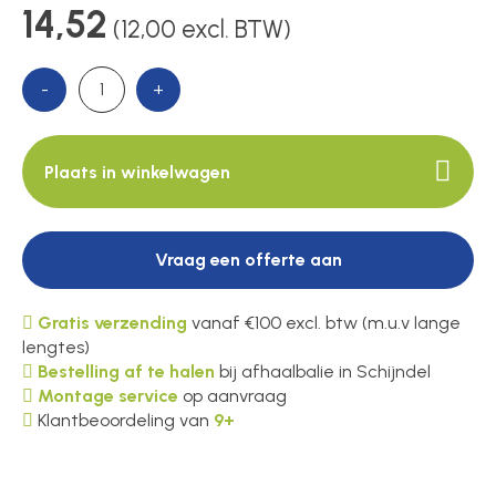
14,52
(12,00 excl. BTW)
Over ons
-
+
Contact
Plaats in winkelwagen
Vraag een offerte aan
Gratis verzending
vanaf €100 excl. btw (m.u.v lange
lengtes)
Bestelling af te halen
bij afhaalbalie in Schijndel
Montage service
op aanvraag
Klantbeoordeling van
9+