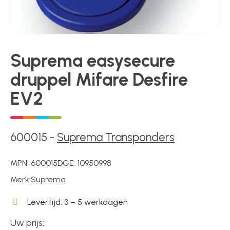
Poortonderdelen
Suprema easysecure
druppel Mifare Desfire
Pulsgevers
EV2
Sloten
600015
-
Suprema Transponders
Toegangscontrole
MPN:
600015
DGE:
10950998
Merk:
Suprema
Toegangsverlening
Levertijd: 3 – 5 werkdagen
Uw prijs:
Voedingen