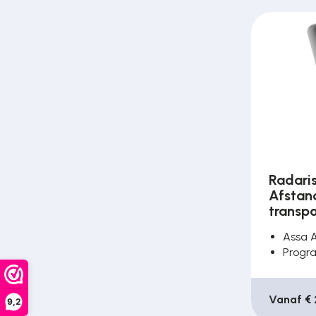
Radari
Afstan
transp
Assa 
Progr
Vanaf € 
9,2