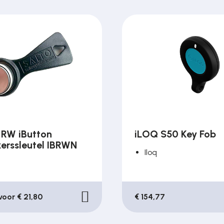
RW iButton
iLOQ S50 Key Fob
kerssleutel IBRWN
Iloq
 voor € 21,80
€ 154,77