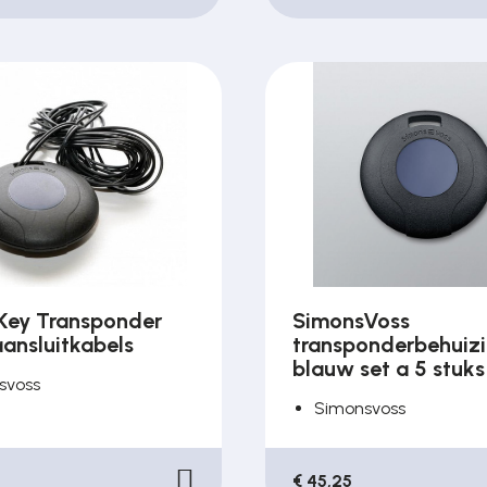
Key Transponder
SimonsVoss
ansluitkabels
transponderbehuiz
blauw set a 5 stuks
svoss
Simonsvoss
€ 45,25