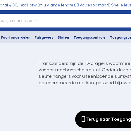
anaf €100,- excl. btw (m.u.v lange lengtes)
Advies op maat
Snelle lev
Poortonderdelen
Pulsgevers
Sloten
Toegangscontrole
Toegangsve
Transponders zijn de ID-dragers waarmee g
zonder mechanische sleutel. Onder deze cat
sleutelhangers voor uiteenlopende sluitsys
gerenommeerde merken, passend bij uw b
Terug naar Toegang