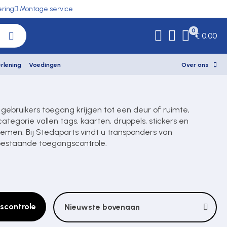
ering
Montage service
0
€ 0,00
rlening
Voedingen
Over ons
ebruikers toegang krijgen tot een deur of ruimte,
egorie vallen tags, kaarten, druppels, stickers en
temen. Bij Stedaparts vindt u transponders van
estaande toegangscontrole.
scontrole
Nieuwste bovenaan