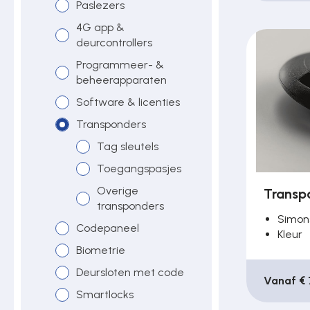
Paslezers
Over ons
4G app &
deurcontrollers
Programmeer- &
Contact
beheerapparaten
Software & licenties
Transponders
Tag sleutels
Toegangspasjes
Overige
Transp
transponders
Simon
Codepaneel
Kleur
Biometrie
Deursloten met code
Vanaf € 
Smartlocks