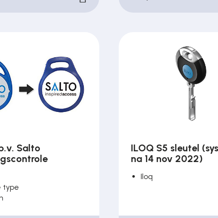
b.v. Salto
ILOQ S5 sleutel (s
gscontrole
na 14 nov 2022)
Iloq
 type
n