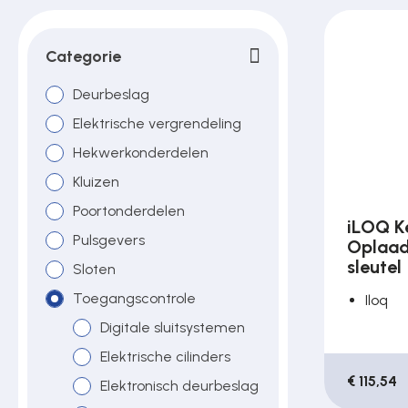
Poortonderdelen
Categorie
Pulsgevers
Deurbeslag
Elektrische vergrendeling
Hekwerkonderdelen
Sloten
Kluizen
Poortonderdelen
Toegangscontrole
iLOQ K
Pulsgevers
Oplaad
sleutel
Sloten
Toegangsverlening
Toegangscontrole
Iloq
Digitale sluitsystemen
Voedingen
Elektrische cilinders
€ 115,54
Elektronisch deurbeslag