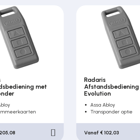
s
Radaris
dsbediening met
Afstandsbediening
onder
Evolution
Abloy
Assa Abloy
ammeerkaarten
Transponder optie
205,08
Vanaf € 102,03