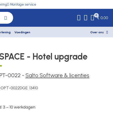
ering
Montage service
0
€ 0,00
rlening
Voedingen
Over ons
 SPACE - Hotel upgrade
PT-0022
-
Salto Software & licenties
-OPT-0022
DGE:
13410
d: 3 – 10 werkdagen