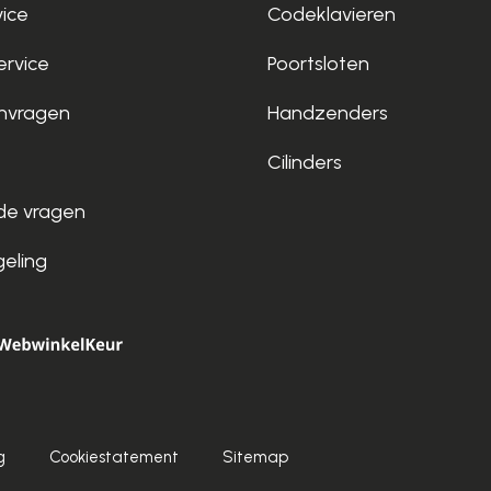
vice
Codeklavieren
rvice
Poortsloten
nvragen
Handzenders
Cilinders
de vragen
geling
g
Cookiestatement
Sitemap