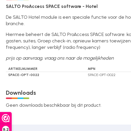
Over ons
SALTO ProAccess SPACE software - Hotel
De SALTO Hotel module is een speciale functie voor de hos
branche.
Contact
Hiermee beheert de SALTO ProAccess SPACE software: k
gasten, suites, Groep check-in, opnieuw kamers toewijzen 
frequency), langer verblijf (radio frequency)
prijs op aanvraag, vraag ons naar de mogelijkheden
ARTIKELNUMMER
MPN
SPACE-OPT-0022
SPACE-OPT-0022
Downloads
Geen downloads beschikbaar bij dit product.
9,2