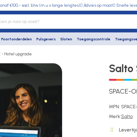
anaf €100,- excl. btw (m.u.v lange lengtes)
Advies op maat
Snelle lev
Poortonderdelen
Pulsgevers
Sloten
Toegangscontrole
Toegangsve
 - Hotel upgrade
Salto
SPACE-O
MPN:
SPACE
Merk:
Salto
Levertij