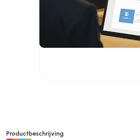
Poortonderdelen
Pulsgevers
Sloten
Toegangscontrole
Toegangsverlening
Voedingen
Productbeschrijving