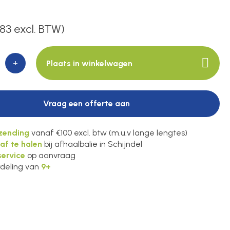
,83 excl. BTW)
+
Plaats in winkelwagen
Vraag een offerte aan
rzending
vanaf €100 excl. btw (m.u.v lange lengtes)
 af te halen
bij afhaalbalie in Schijndel
ervice
op aanvraag
deling van
9+