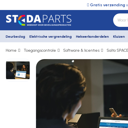
Gratis verzending
v
Deurbeslag
Elektrische vergrendeling
Hekwerkonderdelen
Kluizen
Home
Toegangscontrole
Software & licenties
Salto SPACE
Deurbeslag
Elektrische vergrendeling
Hekwerkonderdelen
Kluizen