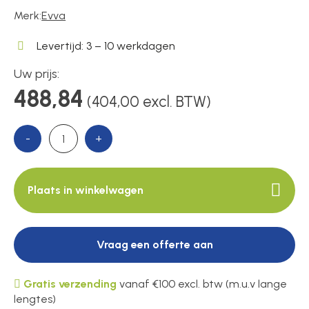
Merk:
Evva
Over ons
Levertijd: 3 – 10 werkdagen
Uw prijs:
488,84
(404,00 excl. BTW)
Contact
-
+
Plaats in winkelwagen
Vraag een offerte aan
Gratis verzending
vanaf €100 excl. btw (m.u.v lange
lengtes)