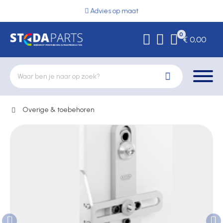
Advies op maat
0
€ 0,00
Overige & toebehoren
Deurbeslag
Elektrische vergrendeling
Hekwerkonderdelen
Kluizen