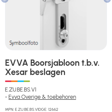
Poortonderdelen
Pulsgevers
Sloten
EVVA Boorsjabloon t.b.v.
Xesar beslagen
Toegangscontrole
E.ZU.BE.BS.V1
Toegangsverlening
-
Evva Overige & toebehoren
MPN:
E.ZU.BE.BS.V1
DGE:
12662
Voedingen