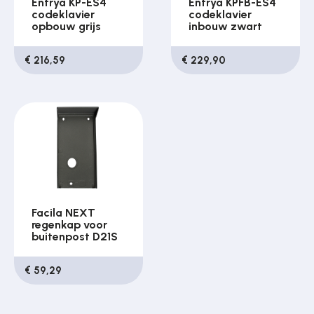
Entrya KP-ES4
Entrya KPFB-ES4
codeklavier
codeklavier
opbouw grijs
inbouw zwart
€ 216,59
€ 229,90
Facila NEXT
regenkap voor
buitenpost D21S
€ 59,29