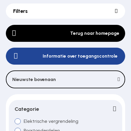
Filters
Poortonderdelen
Terug naar homepage
Pulsgevers
Informatie over toegangscontrole
Sloten
Nieuwste bovenaan
Toegangscontrole
Toegangsverlening
Categorie
Elektrische vergrendeling
Voedingen
Poortonderdelen