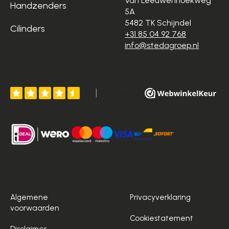
Van Leeuwenhoekweg
Handzenders
5A
5482 TK Schijndel
Cilinders
+31 85 04 92 768
info@stedagroep.nl
Algemene
Privacyverklaring
voorwaarden
Cookiestatement
Disclaimer