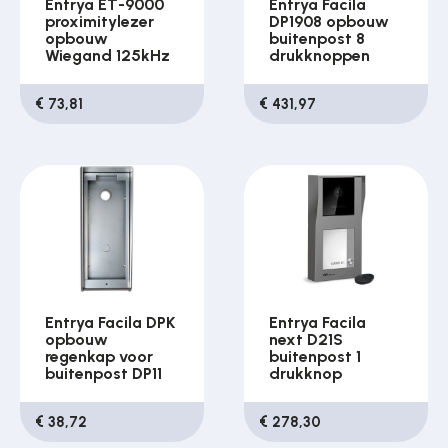
Entrya ET-9000
Entrya Facila
proximitylezer
DP1908 opbouw
opbouw
buitenpost 8
Wiegand 125kHz
drukknoppen
€ 73,81
€ 431,97
Entrya Facila DPK
Entrya Facila
opbouw
next D21S
regenkap voor
buitenpost 1
buitenpost DP11
drukknop
€ 38,72
€ 278,30