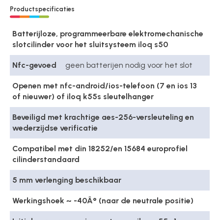
Productspecificaties
Batterijloze, programmeerbare elektromechanische
slotcilinder voor het sluitsysteem iloq s50
Nfc-gevoed
geen batterijen nodig voor het slot
Openen met nfc-android/ios-telefoon (7 en ios 13
of nieuwer) of iloq k55s sleutelhanger
Beveiligd met krachtige aes-256-versleuteling en
wederzijdse verificatie
Compatibel met din 18252/en 15684 europrofiel
cilinderstandaard
5 mm verlenging beschikbaar
Werkingshoek ~ -40Â° (naar de neutrale positie)