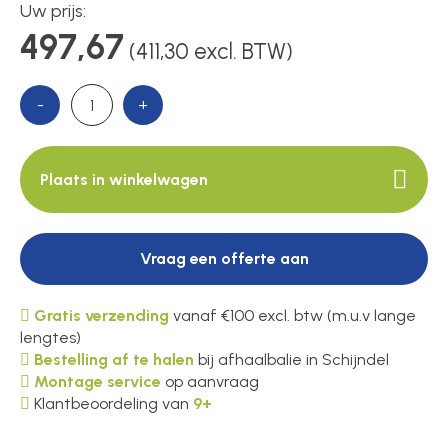
Uw prijs:
497,67
(411,30 excl. BTW)
Over ons
-
+
Contact
Plaats in winkelwagen
Vraag een offerte aan
Gratis verzending
vanaf €100 excl. btw (m.u.v lange
lengtes)
Bestelling af te halen
bij afhaalbalie in Schijndel
Montage service
op aanvraag
Klantbeoordeling van
9+