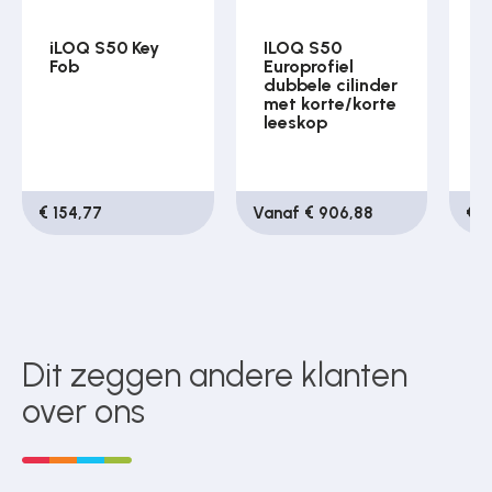
iLOQ S50 Key
ILOQ S50
i
Fob
Europrofiel
P
dubbele cilinder
met korte/korte
leeskop
€ 154,77
Vanaf € 906,88
€ 1
Dit zeggen andere klanten
over ons