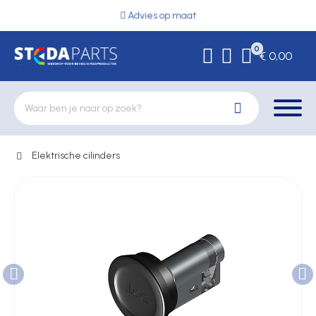
Advies op maat
0
€ 0,00
Elektrische cilinders
Deurbeslag
Elektrische vergrendeling
Hekwerkonderdelen
Kluizen