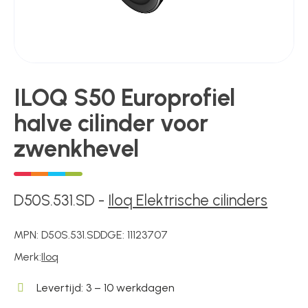
Poortonderdelen
ILOQ S50 Europrofiel
Pulsgevers
halve cilinder voor
zwenkhevel
Sloten
D50S.531.SD
-
Iloq Elektrische cilinders
Toegangscontrole
MPN:
D50S.531.SD
DGE:
11123707
Toegangsverlening
Merk:
Iloq
Levertijd: 3 – 10 werkdagen
Voedingen