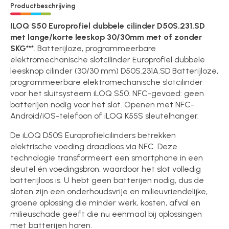
Productbeschrijving
ILOQ S50 Europrofiel dubbele cilinder D50S.231.SD
met lange/korte leeskop 30/30mm met of zonder
SKG***
. Batterijloze, programmeerbare
elektromechanische slotcilinder Europrofiel dubbele
leesknop cilinder (30/30 mm) D50S.231A.SD Batterijloze,
programmeerbare elektromechanische slotcilinder
voor het sluitsysteem iLOQ S50. NFC-gevoed: geen
batterijen nodig voor het slot. Openen met NFC-
Android/iOS-telefoon of iLOQ K55S sleutelhanger.
De iLOQ D50S Europrofielcilinders betrekken
elektrische voeding draadloos via NFC. Deze
technologie transformeert een smartphone in een
sleutel én voedingsbron, waardoor het slot volledig
batterijloos is. U hebt geen batterijen nodig, dus de
sloten zijn een onderhoudsvrije en milieuvriendelijke,
groene oplossing die minder werk, kosten, afval en
milieuschade geeft die nu eenmaal bij oplossingen
met batterijen horen.