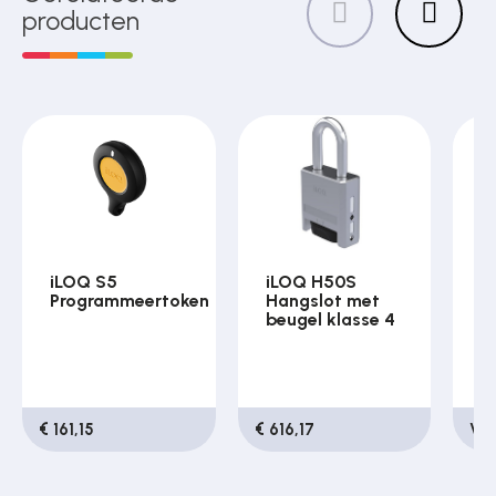
producten
iLOQ S5
iLOQ H50S
i
Programmeertoken
Hangslot met
c
beugel klasse 4
k
€ 161,15
€ 616,17
Van