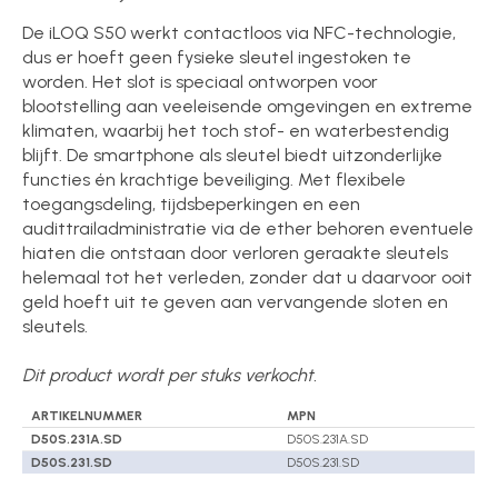
De iLOQ S50 werkt contactloos via NFC-technologie,
dus er hoeft geen fysieke sleutel ingestoken te
worden. Het slot is speciaal ontworpen voor
blootstelling aan veeleisende omgevingen en extreme
klimaten, waarbij het toch stof- en waterbestendig
blijft. De smartphone als sleutel biedt uitzonderlijke
functies én krachtige beveiliging. Met flexibele
toegangsdeling, tijdsbeperkingen en een
audittrailadministratie via de ether behoren eventuele
hiaten die ontstaan door verloren geraakte sleutels
helemaal tot het verleden, zonder dat u daarvoor ooit
geld hoeft uit te geven aan vervangende sloten en
sleutels.
Dit product wordt per stuks verkocht.
ARTIKELNUMMER
MPN
D50S.231A.SD
D50S.231A.SD
D50S.231.SD
D50S.231.SD