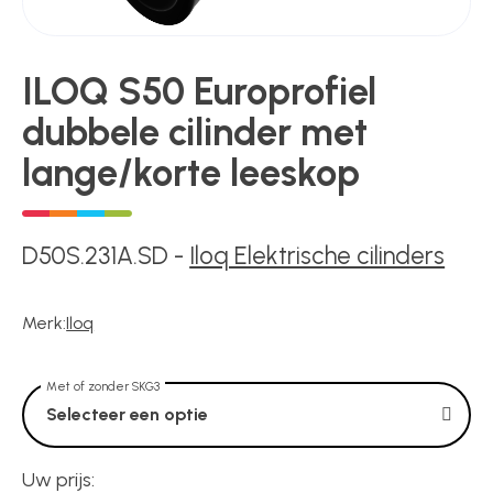
ILOQ S50 Europrofiel
Poortonderdelen
dubbele cilinder met
lange/korte leeskop
Pulsgevers
Sloten
D50S.231A.SD
-
Iloq Elektrische cilinders
Toegangscontrole
Merk:
Iloq
Met of zonder SKG3
Toegangsverlening
Selecteer een optie
Uw prijs:
Voedingen