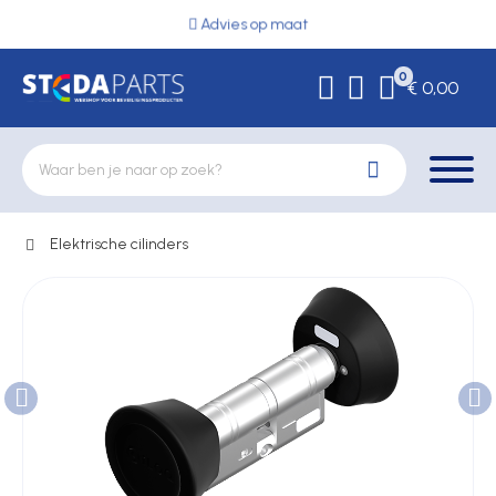
Advies op maat
0
€ 0,00
Elektrische cilinders
Deurbeslag
Elektrische vergrendeling
Hekwerkonderdelen
Kluizen