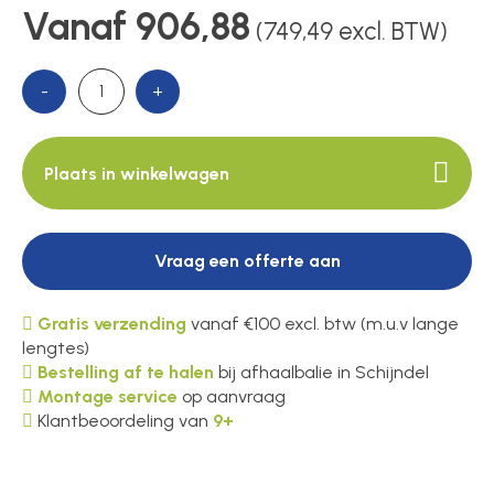
Vanaf 906,88
(749,49 excl. BTW)
Over ons
-
+
Contact
Plaats in winkelwagen
Vraag een offerte aan
Gratis verzending
vanaf €100 excl. btw (m.u.v lange
lengtes)
Bestelling af te halen
bij afhaalbalie in Schijndel
Montage service
op aanvraag
Klantbeoordeling van
9+