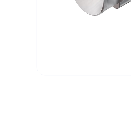
Poortonderdelen
Pulsgevers
Sloten
Toegangscontrole
Toegangsverlening
Voedingen