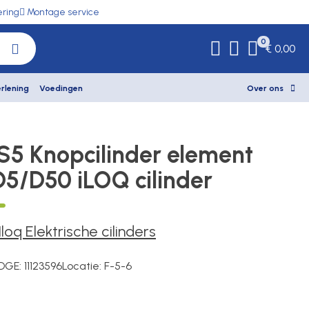
ering
Montage service
0
€ 0,00
rlening
Voedingen
Over ons
S5 Knopcilinder element
D5/D50 iLOQ cilinder
Iloq Elektrische cilinders
DGE:
11123596
Locatie:
F-5-6