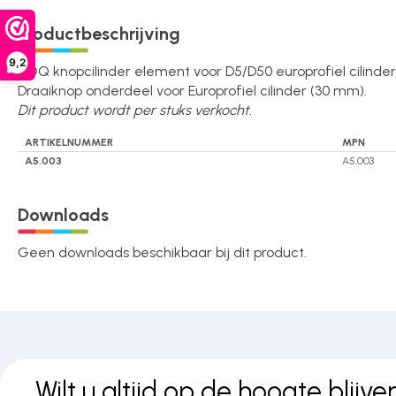
Over ons
Productbeschrijving
9,2
iLOQ knopcilinder element voor D5/D50 europrofiel cilind
Draaiknop onderdeel voor Europrofiel cilinder (30 mm).
Contact
Dit product wordt per stuks verkocht.
ARTIKELNUMMER
MPN
A5.003
A5.003
Downloads
Geen downloads beschikbaar bij dit product.
Wilt u altijd op de hoogte blijve