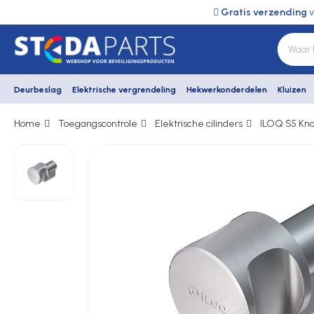
Gratis verzending
v
Deurbeslag
Elektrische vergrendeling
Hekwerkonderdelen
Kluizen
Home
Toegangscontrole
Elektrische cilinders
ILOQ S5 Kno
Deurbeslag
Elektrische vergrendeling
Hekwerkonderdelen
Kluizen