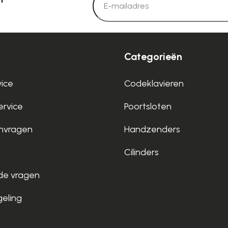
Categorieën
vice
Codeklavieren
rvice
Poortsloten
nvragen
Handzenders
Cilinders
de vragen
geling