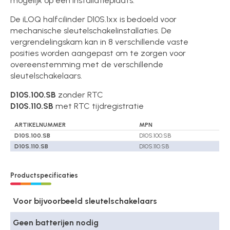
mogelijk op een installatieplaats.
De iLOQ halfcilinder D10S.1xx is bedoeld voor
mechanische sleutelschakelinstallaties. De
vergrendelingskam kan in 8 verschillende vaste
posities worden aangepast om te zorgen voor
overeenstemming met de verschillende
sleutelschakelaars.
D10S.100.SB
zonder RTC
D10S.110.SB
met RTC tijdregistratie
ARTIKELNUMMER
MPN
D10S.100.SB
D10S.100.SB
D10S.110.SB
D10S.110.SB
Productspecificaties
Voor bijvoorbeeld sleutelschakelaars
Geen batterijen nodig