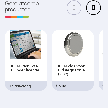
Gerelateerde
producten
iLOQ Jaarlijkse
iLOQ klok voor
i
Cilinder licentie
tijdsregistratie
(RTC)
Op aanvraag
€ 5,05
Van