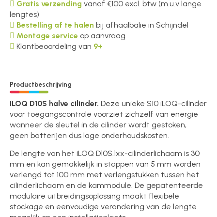
Gratis verzending
vanaf €100 excl. btw (m.u.v lange
lengtes)
Bestelling af te halen
bij afhaalbalie in Schijndel
Montage service
op aanvraag
Klantbeoordeling van
9+
Productbeschrijving
ILOQ D10S halve cilinder.
Deze unieke S10 iLOQ-cilinder
voor toegangscontrole voorziet zichzelf van energie
wanneer de sleutel in de cilinder wordt gestoken,
geen batterijen dus lage onderhoudskosten.
De lengte van het iLOQ D10S.1xx-cilinderlichaam is 30
mm en kan gemakkelijk in stappen van 5 mm worden
verlengd tot 100 mm met verlengstukken tussen het
cilinderlichaam en de kammodule. De gepatenteerde
modulaire uitbreidingsoplossing maakt flexibele
stockage en eenvoudige verandering van de lengte