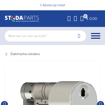
Advies op maat
0
€ 0,00
Elektrische cilinders
Deurbeslag
Elektrische vergrendeling
Hekwerkonderdelen