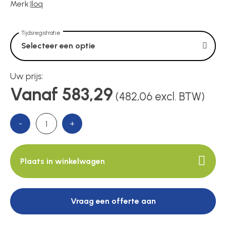
Voedingen
Merk:
Iloq
Tijdsregistratie
Over ons
Selecteer een optie
Uw prijs:
Contact
Vanaf 583,29
(482,06 excl. BTW)
-
+
Plaats in winkelwagen
Vraag een offerte aan