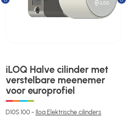
Kluizen
Poortonderdelen
Pulsgevers
Sloten
iLOQ Halve cilinder met
verstelbare meenemer
Toegangscontrole
voor europrofiel
Toegangsverlening
D10S.100
-
Iloq Elektrische cilinders