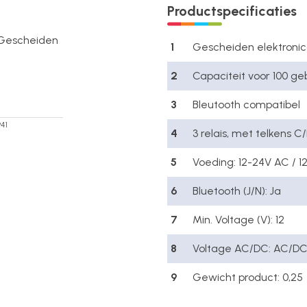
Productspecificaties
Gescheiden
1
Gescheiden elektroni
2
Capaciteit voor 100 ge
3
Bleutooth compatibel
941
4
3 relais, met telkens
5
Voeding: 12-24V AC / 
6
Bluetooth (J/N): Ja
7
Min. Voltage (V): 12
8
Voltage AC/DC: AC/D
9
Gewicht product: 0,25