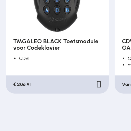
TMGALEO BLACK Toetsmodule
CD
voor Codeklavier
GA
CDVI
C
m
€ 206,91
Van