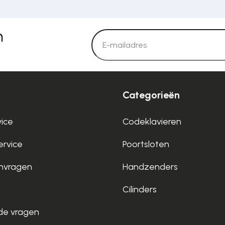
n
Categorieën
vice
Codeklavieren
rvice
Poortsloten
nvragen
Handzenders
Cilinders
de vragen