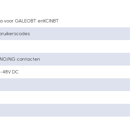
ca voor GALEOBT enKCINBT
bruikerscodes
 C/NO/NG contacten
12-48V DC
C