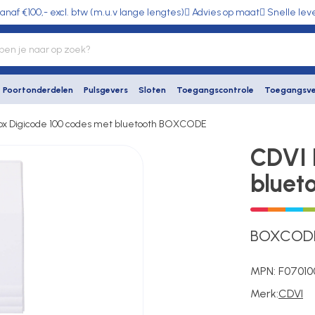
anaf €100,- excl. btw (m.u.v lange lengtes)
Advies op maat
Snelle lev
Poortonderdelen
Pulsgevers
Sloten
Toegangscontrole
Toegangsve
ox Digicode 100 codes met bluetooth BOXCODE
CDVI 
blue
BOXCOD
MPN:
F07010
Merk:
CDVI