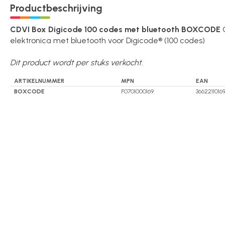
Productbeschrijving
Over ons
CDVI Box Digicode 100 codes met bluetooth BOXCODE
elektronica met bluetooth voor Digicode® (100 codes)
Contact
Dit product wordt per stuks verkocht.
ARTIKELNUMMER
MPN
EAN
BOXCODE
F0701000169
3662211016