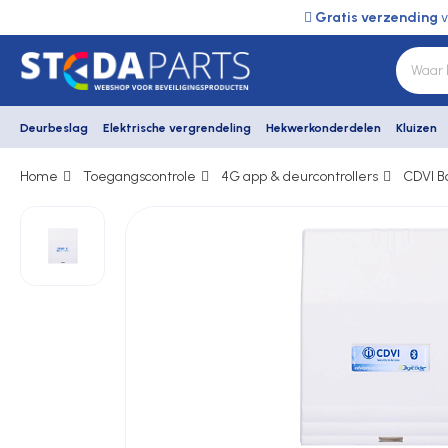
Gratis verzending
v
Deurbeslag
Elektrische vergrendeling
Hekwerkonderdelen
Kluizen
Home
Toegangscontrole
4G app & deurcontrollers
CDVI B
Deurbeslag
Elektrische vergrendeling
Hekwerkonderdelen
Kluizen