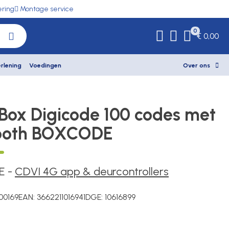
ering
Montage service
0
€ 0,00
rlening
Voedingen
Over ons
Box Digicode 100 codes met
tooth BOXCODE
E
-
CDVI 4G app & deurcontrollers
00169
EAN:
3662211016941
DGE:
10616899