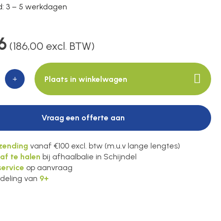
jd: 3 – 5 werkdagen
6
(186,00 excl. BTW)
+
Plaats in winkelwagen
Vraag een offerte aan
rzending
vanaf €100 excl. btw (m.u.v lange lengtes)
 af te halen
bij afhaalbalie in Schijndel
ervice
op aanvraag
deling van
9+