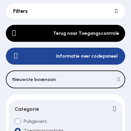
Filters
Poortonderdelen
Terug naar Toegangscontrole
Pulsgevers
Informatie over codepaneel
Sloten
Nieuwste bovenaan
Toegangscontrole
Toegangsverlening
Categorie
Pulsgevers
Voedingen
Toegangscontrole