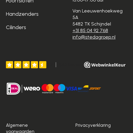
Poortsloten
Van Leeuwenhoekweg
Handzenders
5A
5482 TK Schijndel
Cilinders
+31 85 04 92 768
info@stedagroep.nl
Algemene
Privacyverklaring
voorwaarden