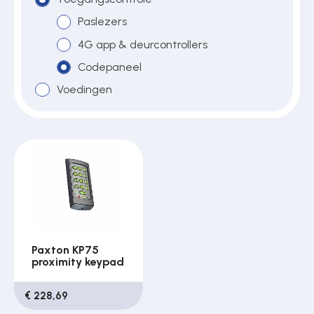
Paslezers
4G app & deurcontrollers
Over ons
Codepaneel
Voedingen
Contact
Paxton KP75
proximity keypad
€ 228,69