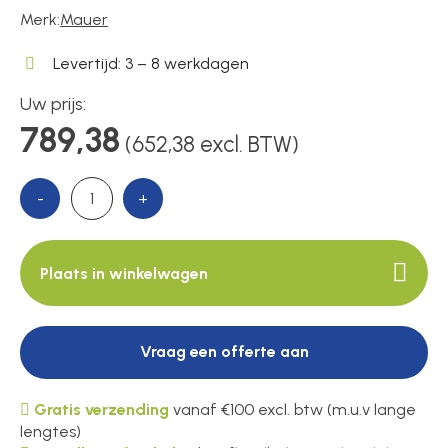
Voedingen
Merk:
Mauer
Levertijd: 3 – 8 werkdagen
Over ons
Uw prijs:
789,38
(652,38 excl. BTW)
Contact
-
+
Plaats in winkelwagen
Vraag een offerte aan
Gratis verzending
vanaf €100 excl. btw (m.u.v lange
lengtes)