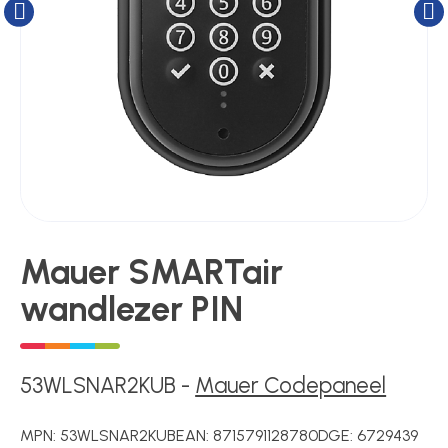
Kluizen
Poortonderdelen
Pulsgevers
Sloten
Mauer SMARTair
wandlezer PIN
Toegangscontrole
Toegangsverlening
53WLSNAR2KUB
-
Mauer Codepaneel
MPN:
53WLSNAR2KUB
EAN:
8715791128780
DGE:
6729439