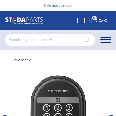
Advies op maat
0
€ 0,00
Codepaneel
Deurbeslag
Elektrische vergrendeling
Hekwerkonderdelen