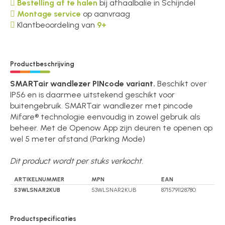
Bestelling af te halen
bij afhaalbalie in Schijndel
Montage service
op aanvraag
Klantbeoordeling van
9+
Productbeschrijving
SMARTair wandlezer PINcode variant.
Beschikt over
IP56 en is daarmee uitstekend geschikt voor
buitengebruik. SMARTair wandlezer met pincode
Mifare® technologie eenvoudig in zowel gebruik als
beheer. Met de Openow App zijn deuren te openen op
wel 5 meter afstand (Parking Mode)
Dit product wordt per stuks verkocht.
ARTIKELNUMMER
MPN
EAN
53WLSNAR2KUB
53WLSNAR2KUB
8715791128780
Productspecificaties