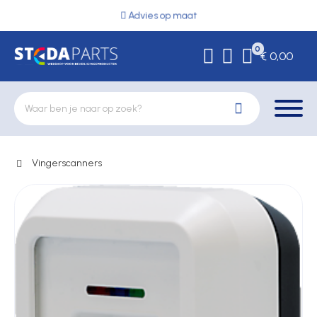
Advies op maat
0
€ 0,00
Vingerscanners
Deurbeslag
Elektrische vergrendeling
Hekwerkonderdelen