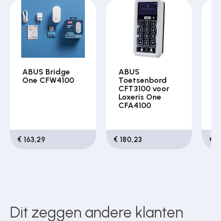
ABUS Bridge
ABUS
A
One CFW4100
Toetsenbord
O
CFT3100 voor
B
Loxeris One
h
CFA4100
€ 163,29
€ 180,23
€ 9
Dit zeggen andere klanten