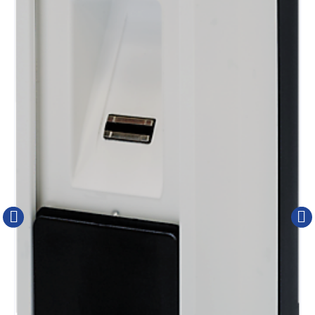
Kluizen
Poortonderdelen
Pulsgevers
Sloten
Toegangscontrole
Toegangsverlening
ABUS