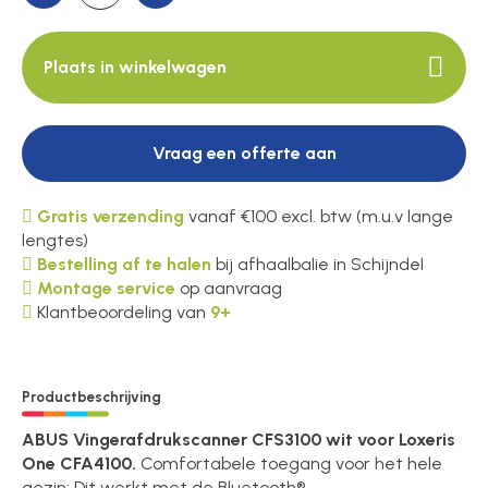
Plaats in winkelwagen
Vraag een offerte aan
Gratis verzending
vanaf €100 excl. btw (m.u.v lange
lengtes)
Bestelling af te halen
bij afhaalbalie in Schijndel
Montage service
op aanvraag
Klantbeoordeling van
9+
Productbeschrijving
ABUS Vingerafdrukscanner CFS3100 wit voor Loxeris
One CFA4100.
Comfortabele toegang voor het hele
gezin: Dit werkt met de Bluetooth®-