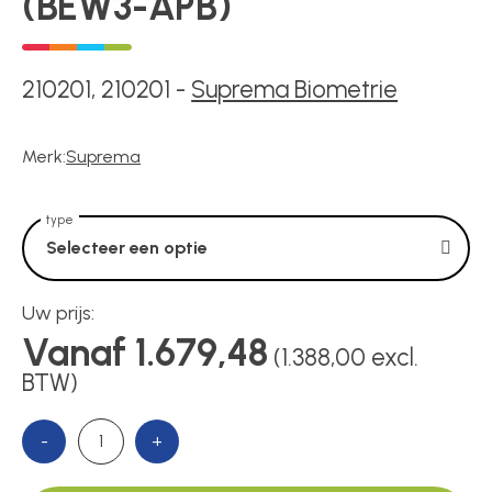
(BEW3-APB)
Voedingen
Over ons
210201, 210201
-
Suprema Biometrie
Merk:
Suprema
Contact
type
Selecteer een optie
Uw prijs:
Vanaf 1.679,48
(1.388,00 excl.
BTW)
-
+