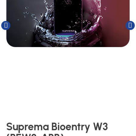
Kluizen
Poortonderdelen
Pulsgevers
Sloten
Toegangscontrole
Toegangsverlening
Suprema Bioentry W3