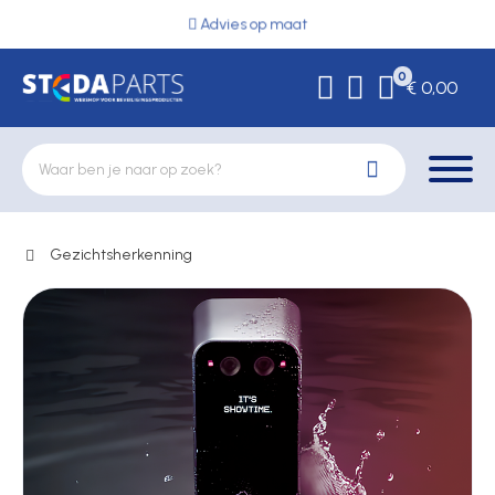
Advies op maat
0
€ 0,00
Gezichtsherkenning
Deurbeslag
Elektrische vergrendeling
Hekwerkonderdelen