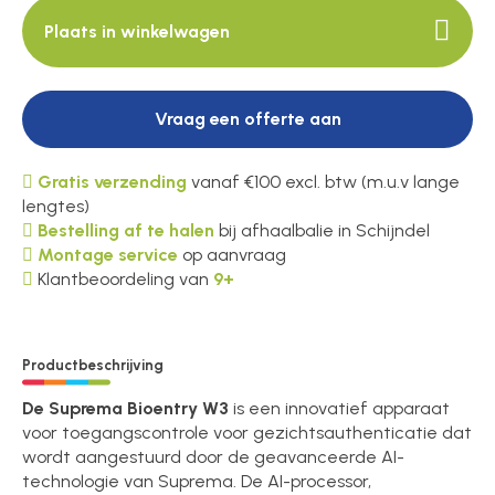
Plaats in winkelwagen
Vraag een offerte aan
Gratis verzending
vanaf €100 excl. btw (m.u.v lange
lengtes)
Bestelling af te halen
bij afhaalbalie in Schijndel
Montage service
op aanvraag
Klantbeoordeling van
9+
Productbeschrijving
De Suprema Bioentry W3
is een innovatief apparaat
voor toegangscontrole voor gezichtsauthenticatie dat
wordt aangestuurd door de geavanceerde AI-
technologie van Suprema. De AI-processor,