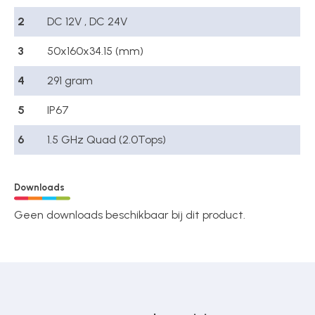
2
DC 12V , DC 24V
3
50x160x34.15 (mm)
4
291 gram
5
IP67
6
1.5 GHz Quad (2.0Tops)
Downloads
Geen downloads beschikbaar bij dit product.