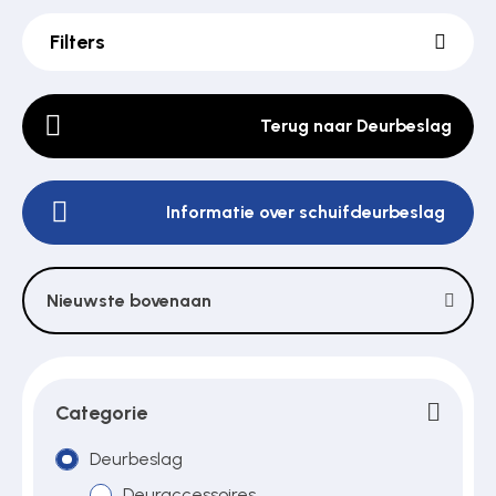
Filters
Poortonderdelen
Terug naar Deurbeslag
Pulsgevers
Informatie over schuifdeurbeslag
Sloten
Nieuwste bovenaan
Toegangscontrole
Toegangsverlening
Categorie
Deurbeslag
Voedingen
Deuraccessoires