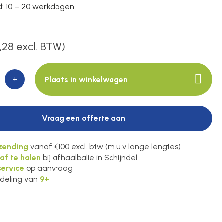
jd: 10 – 20 werkdagen
,28 excl. BTW)
+
Plaats in winkelwagen
Vraag een offerte aan
rzending
vanaf €100 excl. btw (m.u.v lange lengtes)
 af te halen
bij afhaalbalie in Schijndel
ervice
op aanvraag
deling van
9+