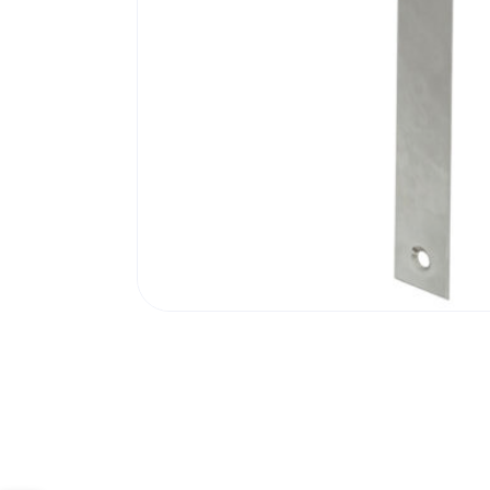
Poortonderdelen
Pulsgevers
Sloten
Toegangscontrole
Toegangsverlening
Voedingen