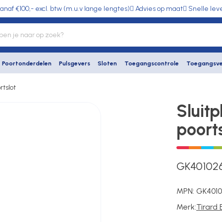
anaf €100,- excl. btw (m.u.v lange lengtes)
Advies op maat
Snelle lev
Poortonderdelen
Pulsgevers
Sloten
Toegangscontrole
Toegangsve
rtslot
Sluit
poorts
GK40102
MPN:
GK401
Merk:
Tirard