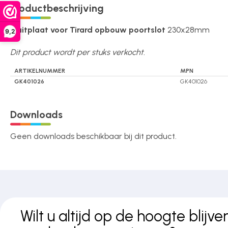
Productbeschrijving
Over ons
Sluitplaat voor Tirard opbouw poortslot
230x28mm
9,2
Dit product wordt per stuks verkocht.
Contact
ARTIKELNUMMER
MPN
GK401026
GK401026
Downloads
Geen downloads beschikbaar bij dit product.
Wilt u altijd op de hoogte blijve