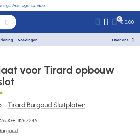
ering
Montage service
0
€ 0,00
rlening
Voedingen
Over ons
plaat voor Tirard opbouw
lot
6
-
Tirard Burgaud Sluitplaten
026
DGE:
11287246
 Burgaud