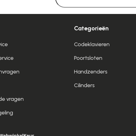
Categorieën
vice
Codeklavieren
rvice
Poortsloten
nvragen
Handzenders
Cilinders
de vragen
geling