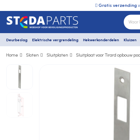
Gratis verzending
v
Deurbeslag
Elektrische vergrendeling
Hekwerkonderdelen
Kluizen
Home
Sloten
Sluitplaten
Sluitplaat voor Tirard opbouw poo
Deurbeslag
Elektrische vergrendeling
Hekwerkonderdelen
Kluizen