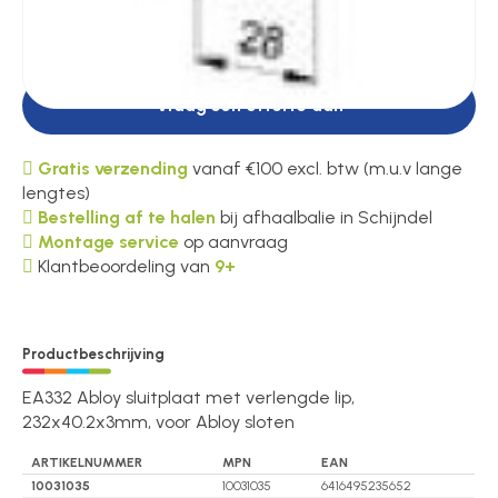
Plaats in winkelwagen
Vraag een offerte aan
Gratis verzending
vanaf €100 excl. btw (m.u.v lange
lengtes)
Bestelling af te halen
bij afhaalbalie in Schijndel
Montage service
op aanvraag
Klantbeoordeling van
9+
Productbeschrijving
EA332 Abloy sluitplaat met verlengde lip,
232x40.2x3mm, voor Abloy sloten
ARTIKELNUMMER
MPN
EAN
10031035
10031035
6416495235652