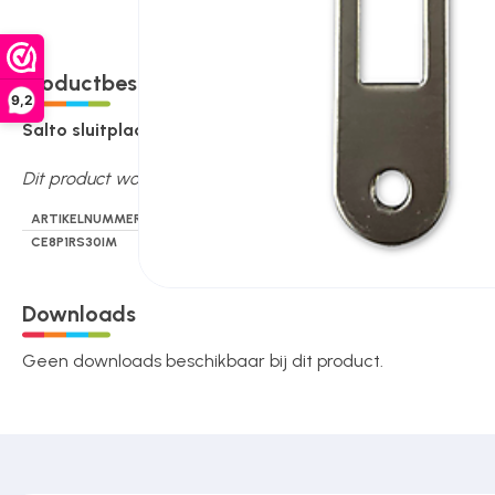
Over ons
Productbeschrijving
9,2
Contact
Salto sluitplaat
D+N afgerond voor LE8P insteekslot van S
Dit product wordt per stuks verkocht.
ARTIKELNUMMER
MPN
CE8P1RS30IM
CE8P1RS30IM
Downloads
Geen downloads beschikbaar bij dit product.