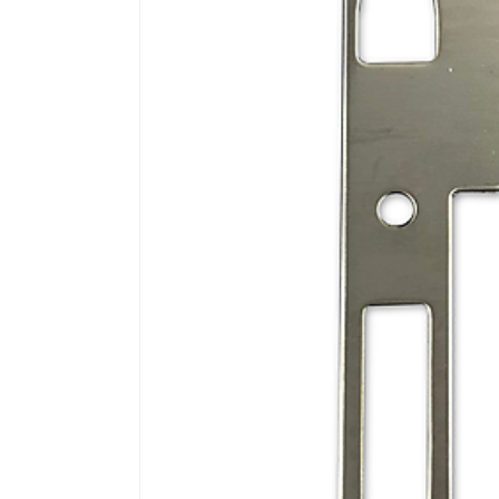
Poortonderdelen
Pulsgevers
Sloten
Toegangscontrole
Toegangsverlening
Voedingen