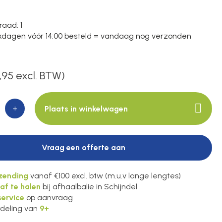
raad
: 1
dagen vóór 14:00 besteld = vandaag nog verzonden
,95 excl. BTW)
+
Plaats in winkelwagen
Vraag een offerte aan
rzending
vanaf €100 excl. btw (m.u.v lange lengtes)
 af te halen
bij afhaalbalie in Schijndel
ervice
op aanvraag
deling van
9+