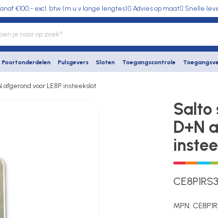
anaf €100,- excl. btw (m.u.v lange lengtes)
Advies op maat
Snelle lev
Poortonderdelen
Pulsgevers
Sloten
Toegangscontrole
Toegangsve
 afgerond voor LE8P insteekslot
Salto
D+N a
instee
CE8P1RS
MPN:
CE8P1R