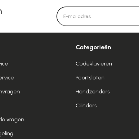
n
Categorieën
vice
Codeklavieren
rvice
Poortsloten
nvragen
Handzenders
Cilinders
de vragen
geling