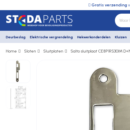
Gratis verzending
v
Deurbeslag
Elektrische vergrendeling
Hekwerkonderdelen
Kluizen
Home
Sloten
Sluitplaten
Salto sluitplaat CE8P1RS30IM D+N
Deurbeslag
Elektrische vergrendeling
Hekwerkonderdelen
Kluizen