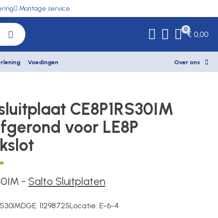
ering
Montage service
0
€ 0,00
rlening
Voedingen
Over ons
 sluitplaat CE8P1RS30IM
fgerond voor LE8P
kslot
30IM
-
Salto Sluitplaten
S30IM
DGE:
11298725
Locatie:
E-6-4