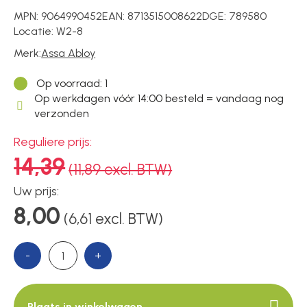
Voedingen
MPN:
9064990452
EAN:
8713515008622
DGE:
789580
Locatie:
W2-8
Over ons
Merk:
Assa Abloy
Op voorraad
: 1
Op werkdagen vóór 14:00 besteld = vandaag nog
Contact
verzonden
Reguliere prijs:
14,39
(11,89 excl. BTW)
Uw prijs:
8,00
(6,61 excl. BTW)
-
+
Plaats in winkelwagen