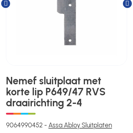
Kluizen
Poortonderdelen
Pulsgevers
Sloten
Nemef sluitplaat met
korte lip P649/47 RVS
Toegangscontrole
draairichting 2-4
Toegangsverlening
9064990452
-
Assa Abloy Sluitplaten