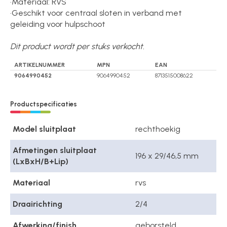
·Materiaal: RVS
·Geschikt voor centraal sloten in verband met
geleiding voor hulpschoot
Dit product wordt per stuks verkocht.
ARTIKELNUMMER
MPN
EAN
9064990452
9064990452
8713515008622
Productspecificaties
Model sluitplaat
rechthoekig
Afmetingen sluitplaat
196 x 29/46,5 mm
(LxBxH/B+Lip)
Materiaal
rvs
Draairichting
2/4
Afwerking/finish
geborsteld