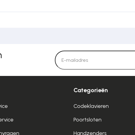
n
Categorieën
vice
Codeklavieren
rvice
Poortsloten
nvragen
Handzenders