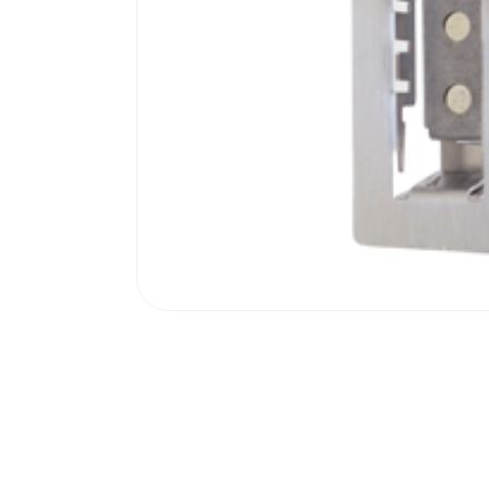
Poortonderdelen
Pulsgevers
Sloten
Toegangscontrole
Toegangsverlening
Voedingen