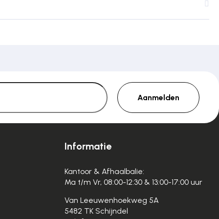
Aanmelden
Informatie
Kantoor & Afhaalbalie:
Ma t/m Vr, 08:00-12:30 & 13:00-17:00 uur
Van Leeuwenhoekweg 5A
5482 TK Schijndel