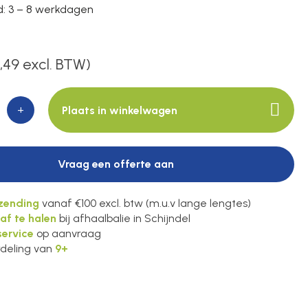
jd: 3 – 8 werkdagen
,49 excl. BTW)
+
Plaats in winkelwagen
Vraag een offerte aan
rzending
vanaf €100 excl. btw (m.u.v lange lengtes)
 af te halen
bij afhaalbalie in Schijndel
ervice
op aanvraag
deling van
9+