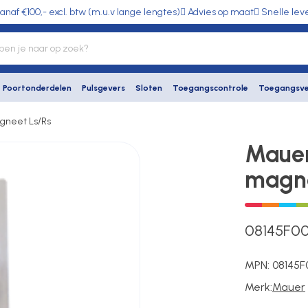
anaf €100,- excl. btw (m.u.v lange lengtes)
Advies op maat
Snelle lev
Poortonderdelen
Pulsgevers
Sloten
Toegangscontrole
Toegangsve
agneet Ls/Rs
Mauer
magne
08145F0
MPN:
08145F
Merk:
Mauer