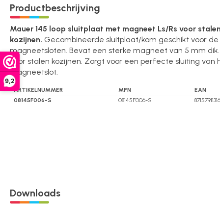
Productbeschrijving
Over ons
Mauer 145 loop sluitplaat met magneet Ls/Rs voor stale
kozijnen.
Gecombineerde sluitplaat/kom geschikt voor de
magneetsloten. Bevat een sterke magneet van 5 mm dik.
Contact
voor stalen kozijnen. Zorgt voor een perfecte sluiting van
magneetslot.
9,2
ARTIKELNUMMER
MPN
EAN
08145F006-S
08145F006-S
8715791131
Downloads