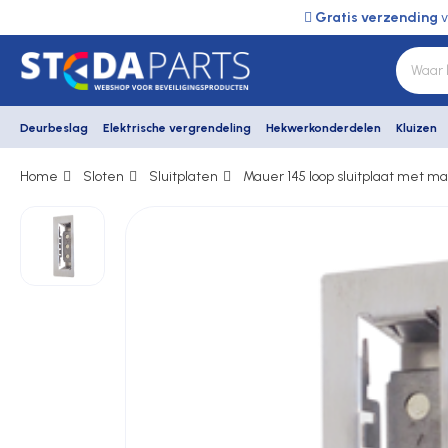
Gratis verzending
v
Deurbeslag
Elektrische vergrendeling
Hekwerkonderdelen
Kluizen
Home
Sloten
Sluitplaten
Mauer 145 loop sluitplaat met m
Deurbeslag
Elektrische vergrendeling
Hekwerkonderdelen
Kluizen