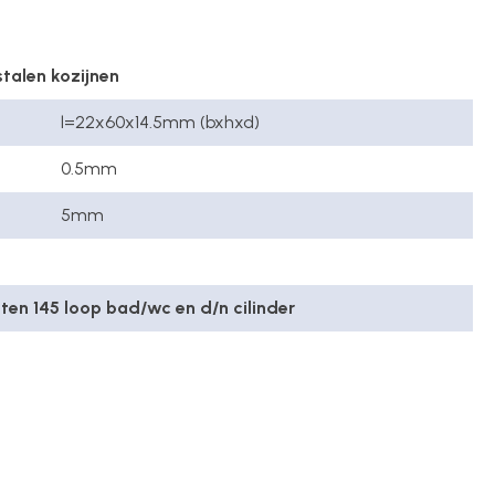
talen kozijnen
l=22x60x14.5mm (bxhxd)
0.5mm
5mm
en 145 loop bad/wc en d/n cilinder