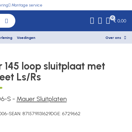
ering
Montage service
0
€ 0,00
rlening
Voedingen
Over ons
 145 loop sluitplaat met
et Ls/Rs
06-S
-
Mauer Sluitplaten
006-S
EAN:
8715791131629
DGE:
6729662