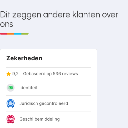
Dit zeggen andere klanten over
ons
KFV 116-F
KFV 116
KFV 116
insteek
1/2 insteek
insteek
loop
dag- en
vrij- en
magneetslot
nacht
bezet
Zwart
magneetslot
magneetslo
Zwart
Zwart
KFV
KFV
KFV