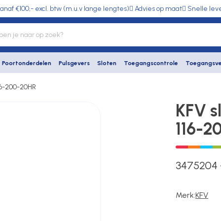
anaf €100,- excl. btw (m.u.v lange lengtes)
Advies op maat
Snelle lev
Poortonderdelen
Pulsgevers
Sloten
Toegangscontrole
Toegangsve
116-200-20HR
KFV s
116-2
3475204
Merk:
KFV