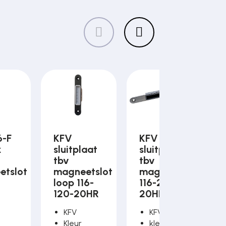
6-F
KFV
KFV
k
sluitplaat
sluitplaat
tbv
tbv
etslot
magneetslot
magneetslot
loop 116-
116-245-
120-20HR
20HR
KFV
KFV
Kleur
kleur