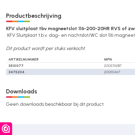
Over ons
Productbeschrijving
KFV sluitplaat tbv magneetslot 116-200-20HR RVS of zwa
Contact
KFV Sluitplaat t.b.v. dag- en nachtslot/WC slot 116 magneet
Dit product wordt per stuks verkocht.
ARTIKELNUMMER
MPN
3510077
200576087
3475204
200115467
Downloads
Geen downloads beschikbaar bij dit product.