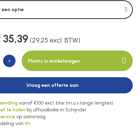
 een optie
 35,39
(29,25 excl. BTW)
+
Plaats in winkelwagen
Vraag een offerte aan
rzending
vanaf €100 excl. btw (m.u.v lange lengtes)
 af te halen
bij afhaalbalie in Schijndel
ervice
op aanvraag
deling van
9+