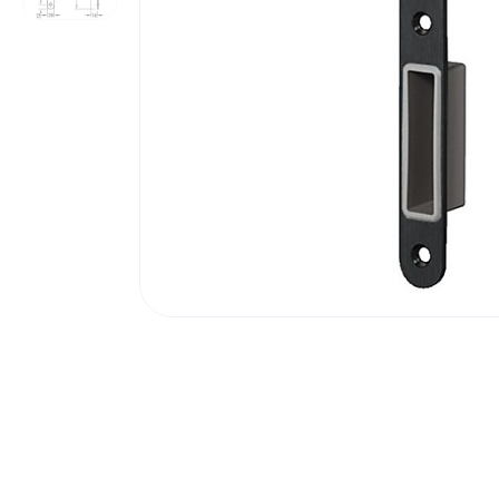
Poortonderdelen
Pulsgevers
Sloten
Toegangscontrole
Toegangsverlening
Voedingen