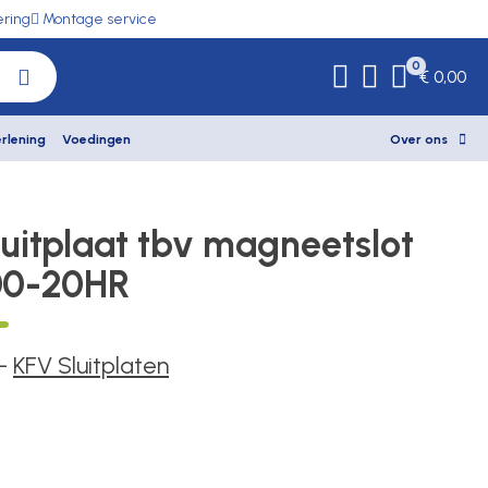
ering
Montage service
0
€ 0,00
rlening
Voedingen
Over ons
luitplaat tbv magneetslot
00-20HR
-
KFV Sluitplaten