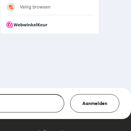
€ 68,53
€ 77,44
€ 77,44
Aanmelden