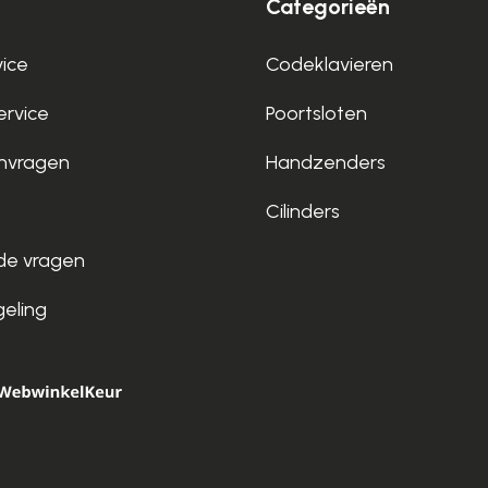
Categorieën
vice
Codeklavieren
rvice
Poortsloten
nvragen
Handzenders
Cilinders
de vragen
geling