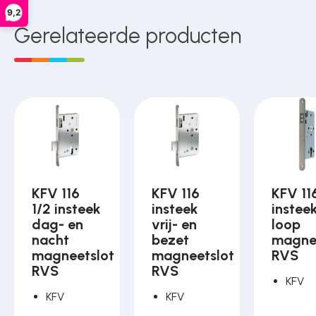
9,2
Gerelateerde producten
KFV 116
KFV 116
KFV 11
1/2 insteek
insteek
instee
dag- en
vrij- en
loop
nacht
bezet
magne
magneetslot
magneetslot
RVS
RVS
RVS
KFV
KFV
KFV