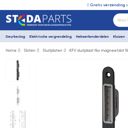
Gratis verzending
v
Deurbeslag
Elektrische vergrendeling
Hekwerkonderdelen
Kluizen
Home
Sloten
Sluitplaten
KFV sluitplaat tbv magneetslot 
Deurbeslag
Elektrische vergrendeling
Hekwerkonderdelen
Kluizen