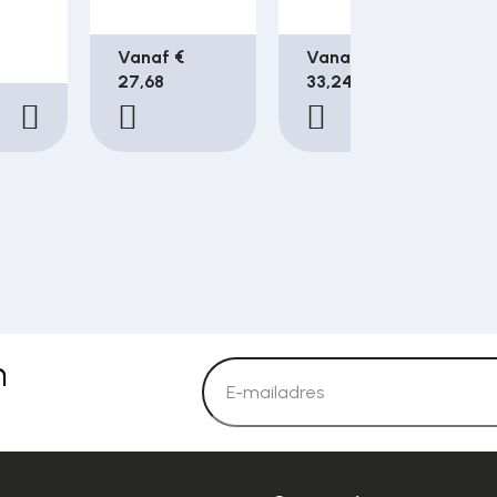
Vanaf €
Vanaf €
27,68
33,24
n