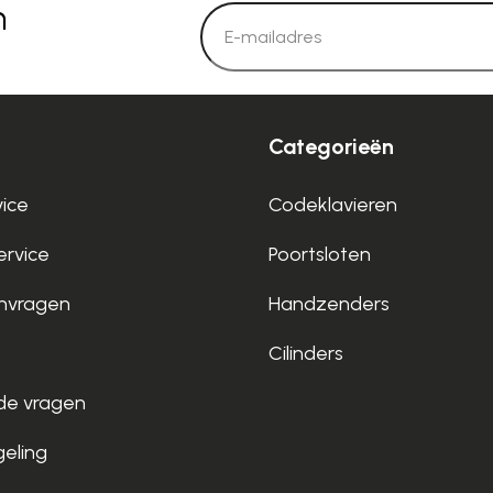
n
Categorieën
vice
Codeklavieren
rvice
Poortsloten
nvragen
Handzenders
Cilinders
de vragen
geling