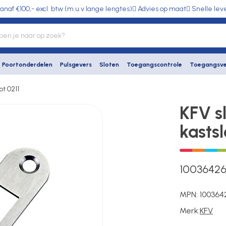
anaf €100,- excl. btw (m.u.v lange lengtes)
Advies op maat
Snelle lev
Poortonderdelen
Pulsgevers
Sloten
Toegangscontrole
Toegangsve
ot 0211
KFV s
kastsl
1003642
MPN:
100364
Merk:
KFV