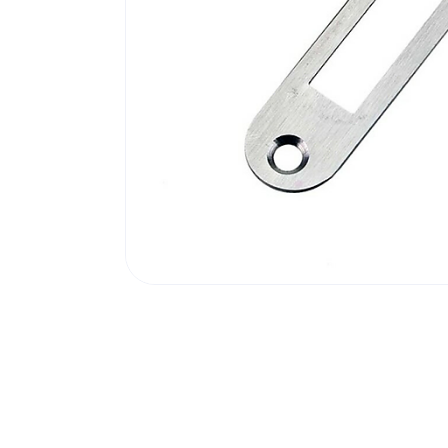
Poortonderdelen
Pulsgevers
Sloten
Toegangscontrole
Toegangsverlening
Voedingen