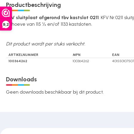
Productbeschrijving
Over ons
KFV sluitplaat afgerond tbv kastslot 0211
. KFV Nr.0211 slui
behoeve van 115 ½ en/of 1133 kastsloten.
9,2
Contact
Dit product wordt per stuks verkocht.
ARTIKELNUMMER
MPN
EAN
100364262
100364262
401550107507
Downloads
Geen downloads beschikbaar bij dit product.