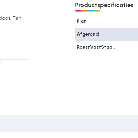
Productspecificaties
tplaat. Ten
Plat
Afgerond
RoestVastStaal.
1