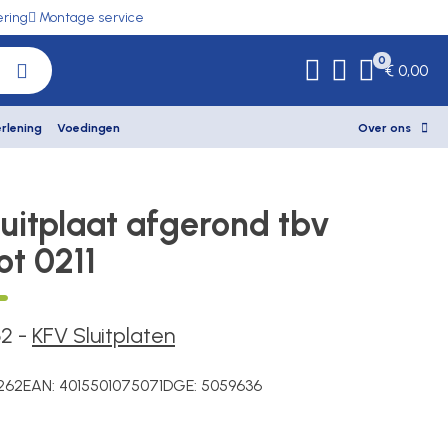
ering
Montage service
0
€ 0,00
rlening
Voedingen
Over ons
luitplaat afgerond tbv
ot 0211
62
-
KFV Sluitplaten
262
EAN:
4015501075071
DGE:
5059636