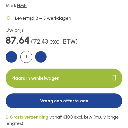
Merk:
HMB
Levertijd: 3 – 5 werkdagen
Over ons
Uw prijs:
87,64
(72,43 excl. BTW)
Contact
-
+
Plaats in winkelwagen
Vraag een offerte aan
Gratis verzending
vanaf €100 excl. btw (m.u.v lange
lengtes)