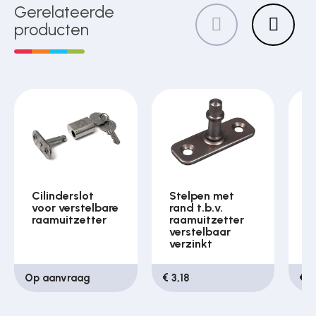
Gerelateerde
producten
Cilinderslot
Stelpen met
S
voor verstelbare
rand t.b.v.
r
raamuitzetter
raamuitzetter
v
verstelbaar
v
verzinkt
Op aanvraag
€ 3,18
€ 1,