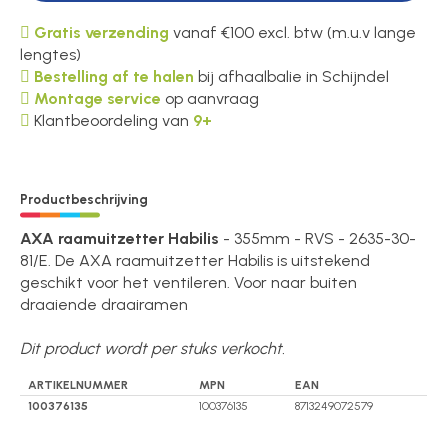
Gratis verzending
vanaf €100 excl. btw (m.u.v lange
lengtes)
Bestelling af te halen
bij afhaalbalie in Schijndel
Montage service
op aanvraag
Klantbeoordeling van
9+
Productbeschrijving
AXA raamuitzetter Habilis
- 355mm - RVS - 2635-30-
81/E. De AXA raamuitzetter Habilis is uitstekend
geschikt voor het ventileren. Voor naar buiten
draaiende draairamen
Dit product wordt per stuks verkocht.
ARTIKELNUMMER
MPN
EAN
100376135
100376135
8713249072579