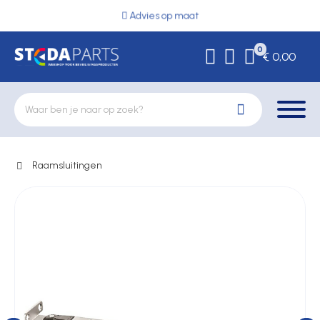
Advies op maat
0
€ 0,00
Raamsluitingen
Deurbeslag
Elektrische vergrendeling
Hekwerkonderdelen