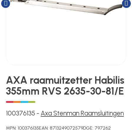
Kluizen
Poortonderdelen
Pulsgevers
Sloten
AXA raamuitzetter Habilis
355mm RVS 2635-30-81/E
Toegangscontrole
Toegangsverlening
100376135
-
Axa Stenman Raamsluitingen
MPN:
100376135
EAN:
8713249072579
DGE:
797262