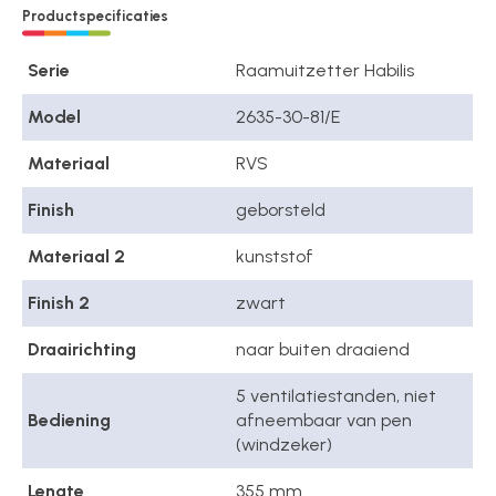
Productspecificaties
Serie
Raamuitzetter Habilis
Model
2635-30-81/E
Materiaal
RVS
Finish
geborsteld
Materiaal 2
kunststof
Finish 2
zwart
Draairichting
naar buiten draaiend
5 ventilatiestanden, niet
Bediening
afneembaar van pen
(windzeker)
Lengte
355 mm