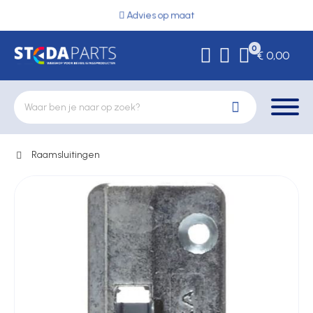
Advies op maat
0
€ 0,00
Raamsluitingen
Deurbeslag
Elektrische vergrendeling
Hekwerkonderdelen
Kluizen