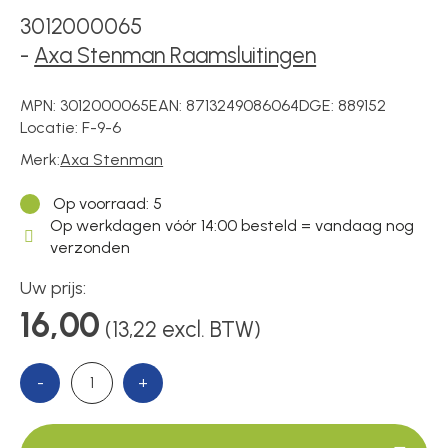
3012000065
-
Axa Stenman Raamsluitingen
Over ons
MPN:
3012000065
EAN:
8713249086064
DGE:
889152
Locatie:
F-9-6
Contact
Merk:
Axa Stenman
Op voorraad
: 5
Op werkdagen vóór 14:00 besteld = vandaag nog
verzonden
Uw prijs:
16,00
(13,22 excl. BTW)
-
+