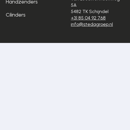
Handzenders
5A
5482 TK Schijndel
Cilinders
+31 85 04 92 768
info@stedagroep.nl
Algemene
Privacyverklaring
voorwaarden
Cookiestatement
Disclaimer