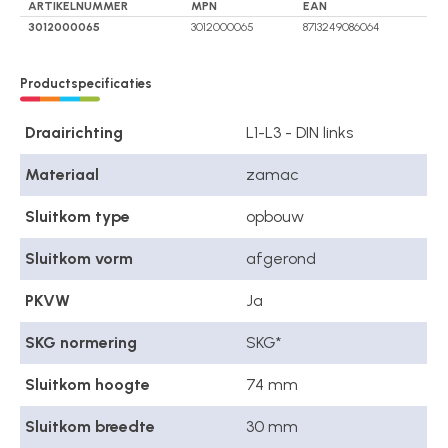
ARTIKELNUMMER
MPN
EAN
3012000065
3012000065
8713249086064
Productspecificaties
Draairichting
L1-L3 - DIN links
Materiaal
zamac
Sluitkom type
opbouw
Sluitkom vorm
afgerond
PKVW
Ja
SKG normering
SKG*
Sluitkom hoogte
74 mm
Sluitkom breedte
30 mm