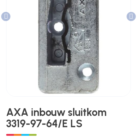
Poortonderdelen
Pulsgevers
Sloten
Toegangscontrole
AXA inbouw sluitkom
Toegangsverlening
3319-97-64/E LS
Voedingen