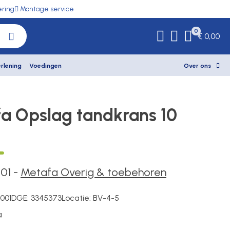
ering
Montage service
0
€ 0,00
rlening
Voedingen
Over ons
a Opslag tandkrans 10
001
-
Metafa Overig & toebehoren
001
DGE:
3345373
Locatie:
BV-4-5
a