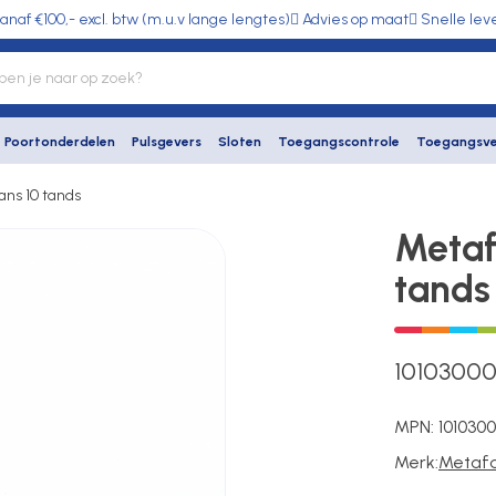
anaf €100,- excl. btw (m.u.v lange lengtes)
Advies op maat
Snelle lev
Poortonderdelen
Pulsgevers
Sloten
Toegangscontrole
Toegangsve
ans 10 tands
Metaf
tands
1010300
MPN:
1010300
Merk:
Metaf