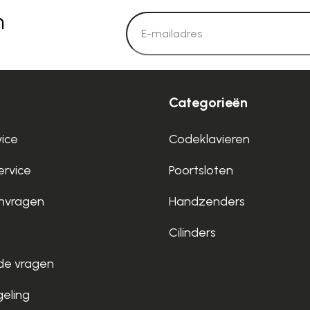
n
Categorieën
vice
Codeklavieren
rvice
Poortsloten
nvragen
Handzenders
Cilinders
de vragen
geling