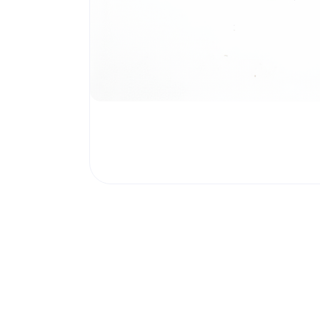
Poortonderdelen
Pulsgevers
Sloten
Toegangscontrole
Toegangsverlening
Voedingen