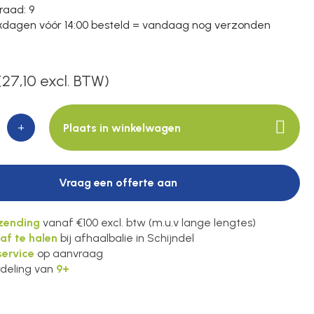
raad
: 9
dagen vóór 14:00 besteld = vandaag nog verzonden
(27,10 excl. BTW)
+
Plaats in winkelwagen
Vraag een offerte aan
rzending
vanaf €100 excl. btw (m.u.v lange lengtes)
 af te halen
bij afhaalbalie in Schijndel
ervice
op aanvraag
deling van
9+