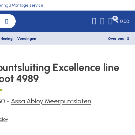
ering
Montage service
0
€ 0,00
rlening
Voedingen
Over ons
ntsluiting Excellence line
hoot 4989
50
-
Assa Abloy Meerpuntsloten
bloy