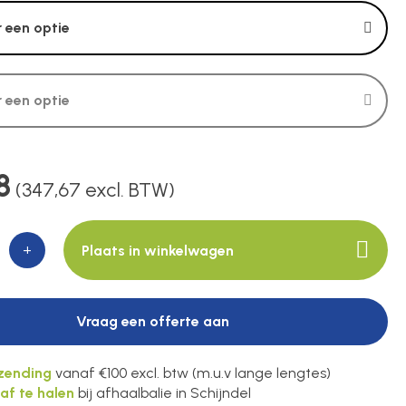
 een optie
 een optie
8
(347,67 excl. BTW)
+
Plaats in winkelwagen
Vraag een offerte aan
rzending
vanaf €100 excl. btw (m.u.v lange lengtes)
 af te halen
bij afhaalbalie in Schijndel