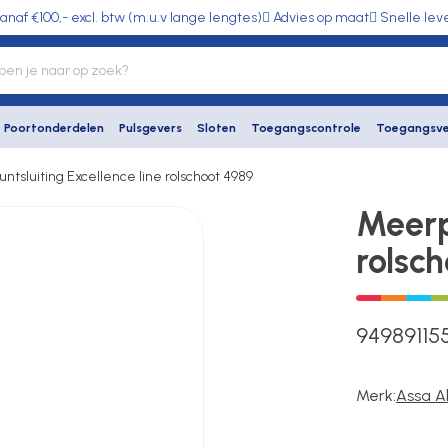
anaf €100,- excl. btw (m.u.v lange lengtes)
Advies op maat
Snelle lev
Poortonderdelen
Pulsgevers
Sloten
Toegangscontrole
Toegangsve
ntsluiting Excellence line rolschoot 4989
Meerpu
rolsc
94989115
Merk:
Assa A