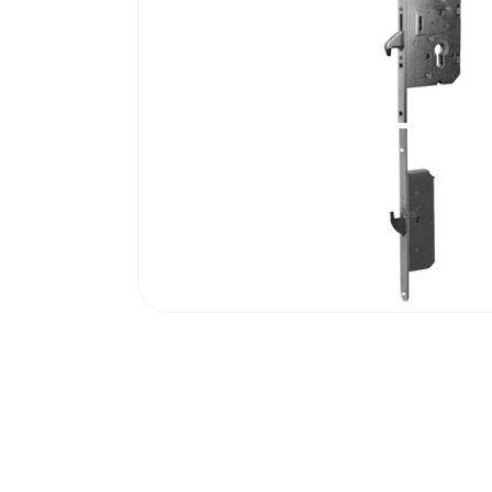
Poortonderdelen
Pulsgevers
Sloten
Toegangscontrole
Toegangsverlening
Voedingen