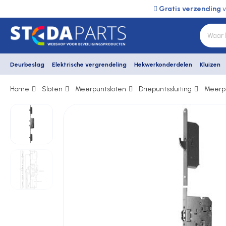
Gratis verzending
v
Deurbeslag
Elektrische vergrendeling
Hekwerkonderdelen
Kluizen
Home
Sloten
Meerpuntsloten
Driepuntssluiting
Meerpu
Deurbeslag
Elektrische vergrendeling
Hekwerkonderdelen
Kluizen