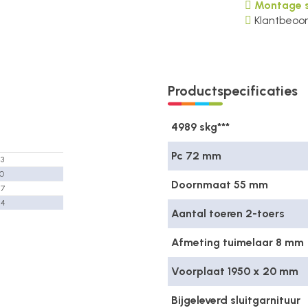
Montage s
Klantbeoor
Productspecificaties
4989 skg***
Pc 72 mm
23
30
Doornmaat 55 mm
47
54
Aantal toeren 2-toers
Afmeting tuimelaar 8 mm
Voorplaat 1950 x 20 mm
Bijgeleverd sluitgarnituur