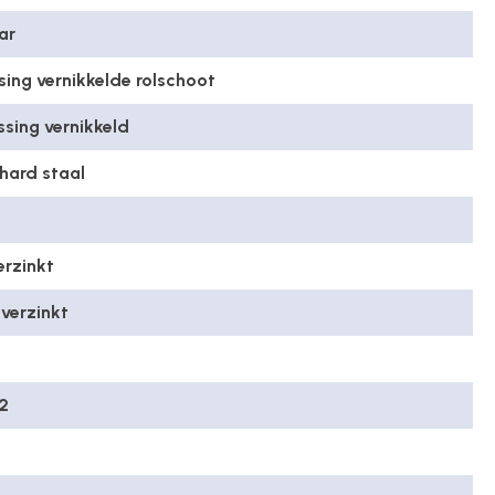
ar
ing vernikkelde rolschoot
sing vernikkeld
hard staal
erzinkt
 verzinkt
22