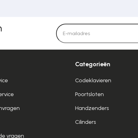
n
Categorieën
vice
Codeklavieren
rvice
Poortsloten
nvragen
Handzenders
Cilinders
de vragen