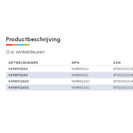
Over ons
Contact
Productbeschrijving
O.a. winkeldeuren
ARTIKELNUMMER
MPN
EAN
9498911550
9498911550
87135151525
9498911650
9498911650
87135151525
9498912550
9498912550
87135151525
9498912650
9498912650
87135151525