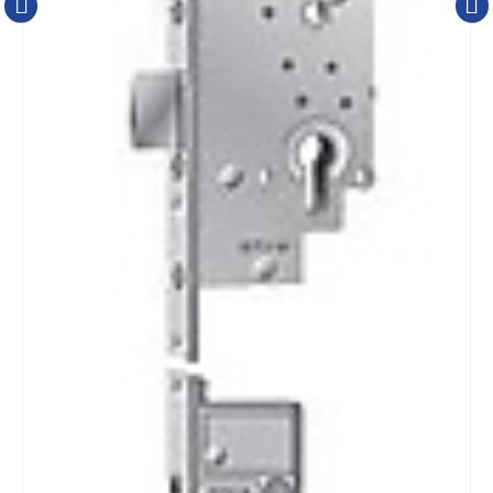
bijzetkast heeft hij een haakschoot. Dit type Genius is
voorzien van een vooraf gemonteerde motor met de
functie EA.
De softlock dagschoot, zorgt met zijn kunststof
ommanteling, voor het geruisloos sluiten van een deur.
De haakschoot draait van onder naar boven in de
sluitplaat waardoor klemmen of aanlopen wordt
voorkomen.
De versie EA is een speciaal slot voor een
automatische ver- en ontgrendeling van de deur.
Deze beschikt over een geïntegreerde elektronische
besturing en een elektronisch aangedreven motor.
Combineerbaar met KFV radiografische
afstandsbedieningen, en transpondersleutel.
Dit product wordt per stuks verkocht.
ARTIKELNUMMER
MPN