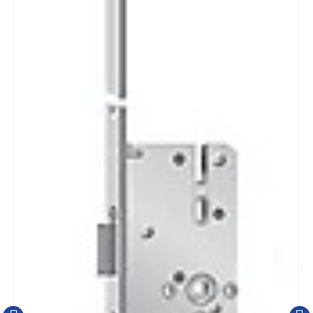
Plaats in winkelwagen
Vraag een offerte aan
Gratis verzending
vanaf €100 excl. btw (m.u.v lange
lengtes)
Bestelling af te halen
bij afhaalbalie in Schijndel
Montage service
op aanvraag
Klantbeoordeling van
9+
Productbeschrijving
KFV MEERPUNTSSL. KFV GENIUS 2.2 EA SKG***
AS2502 W267 DM55 PC72 3-POLIG VP2400X24.
De
AS2502 Genius EA heeft een hoofdkast, met softlock
dagschoot en nachtschoot (blokschoot). In de