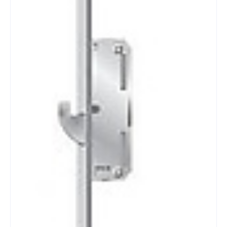
Kluizen
Poortonderdelen
Pulsgevers
Sloten
Toegangscontrole
Toegangsverlening
KFV GENIUS 2.2 EA SKG3