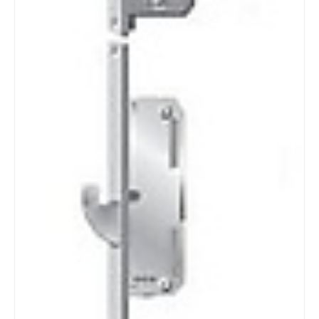
Merk KFV
Veiligheidsklasse SKG3***
Doornmaat 55 mm
Afmeting voorplaat 2400 X 24 X 3 mm
Model voorplaat Vlak rechte hoek
Materiaal voorplaat RVS geborsteld
Typenummer AS2502 Genius
Maatvariant W267
PC afstand 72 mm
Krukvierkant 8 mm
PC sparing Europrofiel 17 mm met vrijloop