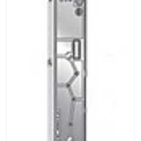
504930
504930
Productspecificaties
Draairichting Links,rechts
Merk KFV&nbsp;
Veiligheidsklasse SKG3***
Doornmaat 55 mm
Afmeting voorplaat 2400 X 24 X 3 mm
Model voorplaat Vlak rechte hoek
Materiaal voorplaat RVS geborsteld
Draairichting Links,rechts