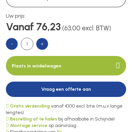
Uw prijs:
Vanaf 76,23
(63,00 excl. BTW)
-
+
Plaats in winkelwagen
Vraag een offerte aan
Gratis verzending
vanaf €100 excl. btw (m.u.v lange
lengtes)
Bestelling af te halen
bij afhaalbalie in Schijndel
Montage service
op aanvraag
Klantbeoordeling van
9+