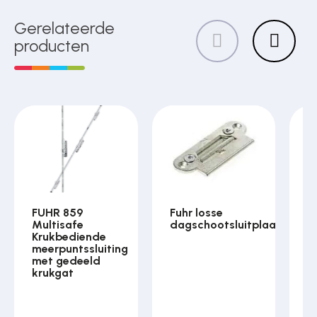
Gerelateerde
producten
FUHR 859
Fuhr losse
F
Multisafe
dagschootsluitplaat
8
Krukbediende
S
meerpuntssluiting
m
met gedeeld
m
krukgat