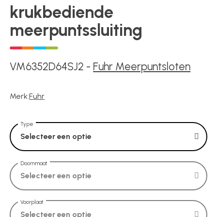
Voedingen
krukbediende
meerpuntssluiting
Over ons
VM6352D64SJ2
-
Fuhr Meerpuntsloten
Contact
Merk:
Fuhr
Type
Selecteer een optie
Doornmaat
Selecteer een optie
Voorplaat
Selecteer een optie