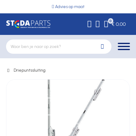
Advies op maat
0
€ 0,00
Driepuntssluiting
Deurbeslag
Elektrische vergrendeling
Hekwerkonderdelen