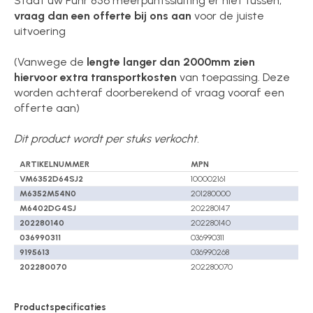
Staat uw Fuhr 856 meerpuntssluiting er niet tussen,
vraag dan een offerte bij ons aan
voor de juiste
uitvoering
(Vanwege de
lengte langer dan 2000mm zien
hiervoor extra transportkosten
van toepassing. Deze
worden achteraf doorberekend of vraag vooraf een
offerte aan)
Dit product wordt per stuks verkocht.
ARTIKELNUMMER
MPN
VM6352D64SJ2
100002161
M6352M54N0
201280000
M6402DG4SJ
202280147
202280140
202280140
036990311
036990311
9195613
036990268
202280070
202280070
Productspecificaties