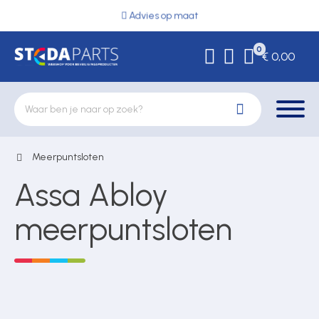
Advies op maat
0
€ 0,00
Meerpuntsloten
Deurbeslag
Assa Abloy
Elektrische vergrendeling
meerpuntsloten
Hekwerkonderdelen
Kluizen