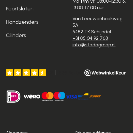
Ma t/m Vr, 08:00-12:30 &
13:00-17:00 uur
Poortsloten
Van Leeuwenhoekweg
Handzenders
5A
5482 TK Schijndel
Cilinders
+31 85 04 92 768
info@stedagroep.nl