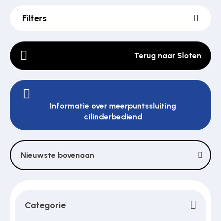
Filters
Poortonderdelen
Terug naar Sloten
Pulsgevers
Informatie over meerpuntssluiting
Sloten
cilinderbediend
Toegangscontrole
Nieuwste bovenaan
Toegangsverlening
Categorie
Voedingen