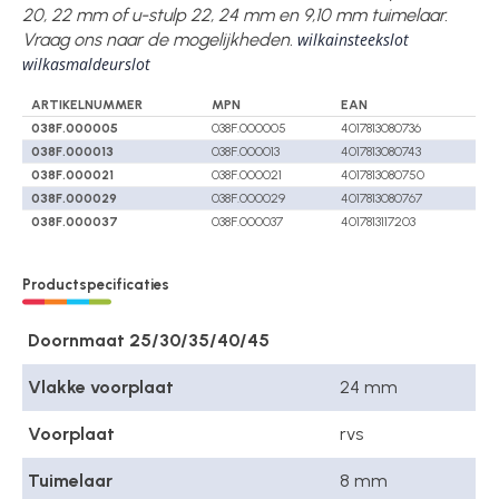
20, 22 mm of u-stulp 22, 24 mm en 9,10 mm tuimelaar.
Vraag ons naar de mogelijkheden.
wilkainsteekslot
wilkasmaldeurslot
ARTIKELNUMMER
MPN
EAN
038F.000005
038F.000005
4017813080736
038F.000013
038F.000013
4017813080743
038F.000021
038F.000021
4017813080750
038F.000029
038F.000029
4017813080767
038F.000037
038F.000037
4017813117203
Productspecificaties
Doornmaat 25/30/35/40/45
Vlakke voorplaat
24 mm
Voorplaat
rvs
Tuimelaar
8 mm