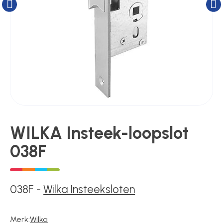
Kluizen
Poortonderdelen
Pulsgevers
Sloten
WILKA Insteek-loopslot
038F
Toegangscontrole
Toegangsverlening
038F
-
Wilka Insteeksloten
Merk:
Wilka