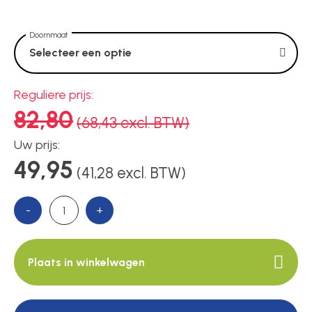
Voedingen
Doornmaat
Over ons
Selecteer een optie
Reguliere prijs:
82,80
Contact
(68,43 excl. BTW)
Uw prijs:
49,95
(41,28 excl. BTW)
-
+
Plaats in winkelwagen