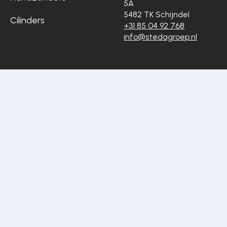
5A
5482 TK Schijndel
Cilinders
+31 85 04 92 768
info@stedagroep.nl
Algemene
Privacyverklaring
voorwaarden
Cookiestatement
Disclaimer