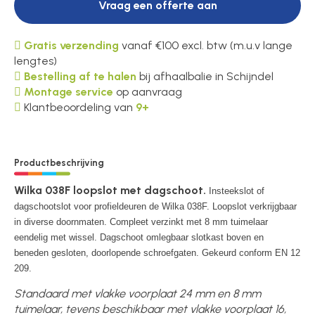
Vraag een offerte aan
Gratis verzending
vanaf €100 excl. btw (m.u.v lange
lengtes)
Bestelling af te halen
bij afhaalbalie in Schijndel
Montage service
op aanvraag
Klantbeoordeling van
9+
Productbeschrijving
Wilka 038F loopslot met dagschoot.
Insteekslot of
dagschootslot voor profieldeuren de Wilka 038F. Loopslot verkrijgbaar
in diverse doornmaten. Compleet verzinkt met 8 mm tuimelaar
eendelig met wissel. Dagschoot omlegbaar slotkast boven en
beneden gesloten, doorlopende schroefgaten. Gekeurd conform EN 12
209.
Standaard met vlakke voorplaat 24 mm en 8 mm
tuimelaar, tevens beschikbaar met vlakke voorplaat 16,