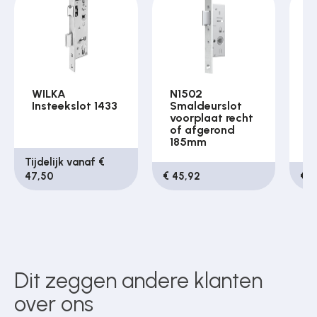
WILKA
N1502
S
Insteekslot 1433
Smaldeurslot
p
voorplaat recht
9
of afgerond
185mm
Tijdelijk vanaf €
47,50
€ 45,92
€ 2
Dit zeggen andere klanten
over ons