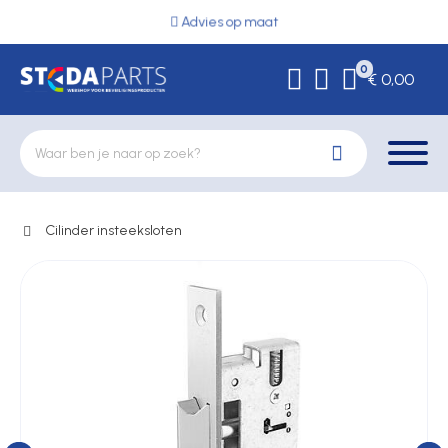
Advies op maat
0
€ 0,00
Cilinder insteeksloten
Deurbeslag
Elektrische vergrendeling
Hekwerkonderdelen