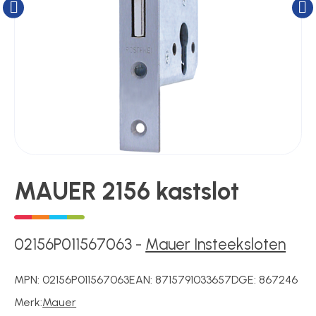
Kluizen
Poortonderdelen
Pulsgevers
Sloten
MAUER 2156 kastslot
Toegangscontrole
02156P011567063
-
Mauer Insteeksloten
Toegangsverlening
MPN:
02156P011567063
EAN:
8715791033657
DGE:
867246
Merk:
Mauer