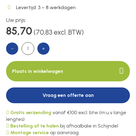
Voedingen
Levertijd: 3 – 8 werkdagen
Uw prijs:
Over ons
85,70
(70,83 excl. BTW)
-
+
Contact
Plaats in winkelwagen
Vraag een offerte aan
Gratis verzending
vanaf €100 excl. btw (m.u.v lange
lengtes)
Bestelling af te halen
bij afhaalbalie in Schijndel
Montage service
op aanvraag