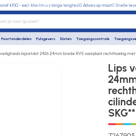
anaf €100,- excl. btw (m.u.v lange lengtes)
Advies op maat
Snelle lev
Poortonderdelen
Pulsgevers
Sloten
Toegangscontrole
Toegangsve
 veiligheids bijzetslot 2456 24mm brede RVS voorplaat rechthoekig 
Lips v
24mm 
recht
cilin
SKG**
726790