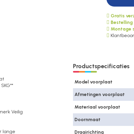
Gratis ve
Bestelling
Montage s
Klantbeoor
Productspecificaties
at
Model voorplaat
 SKG**
Afmetingen voorplaat
Materiaal voorplaat
merk Veilig
Doornmaat
or lange
Draairichting