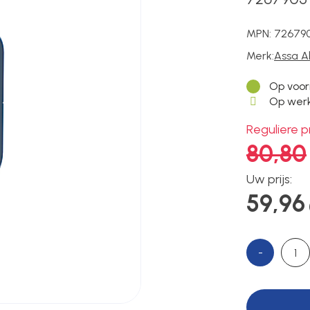
MPN:
72679
Merk:
Assa A
Op voor
Op werk
Reguliere pr
80,80
Uw prijs:
59,96
-